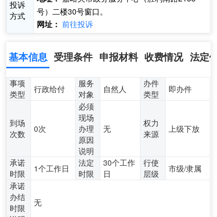
投诉
号）二楼30号窗口。
方式
前往投诉
网址：
基本信息
受理条件
申报材料
收费情况
法定
事项
服务
办件
行政给付
自然人
即办件
类型
对象
类型
必须
现场
到场
权力
0次
办理
无
上级下放
次数
来源
原因
说明
承诺
法定
30个工作
行使
1个工作日
市级/隶属
时限
时限
日
层级
承诺
办结
无
时限