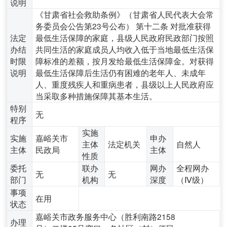
说明
《甘肃省社会救助条例》（甘肃省人民代表大会常
务委员会公告第23号公布） 第十二条 对批准获得
法定
最低生活保障的家庭，县级人民政府民政部门按照
办结
共同生活的家庭成员人均收入低于当地最低生活保
时限
障标准的差额，按月发给最低生活保障金。对获得
说明
最低生活保障后生活仍有困难的老年人、未成年
人、重度残疾人和重病患者，县级以上人民政府应
当采取多种措施保障其基本生活。
特别
无
程序
实施
实施
嘉峪关市
申办
主体
法定机关
自然人
主体
民政局
主体
性质
委托
联办
网办
全程网办
无
无
部门
机构
深度
（Ⅳ级）
事项
在用
状态
嘉峪关市政务服务中心（胜利南路2158
办理