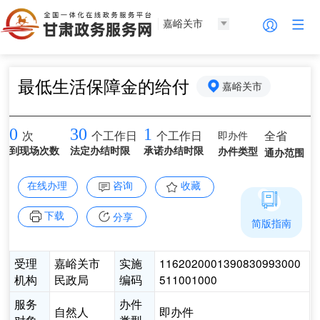
嘉峪关市
最低生活保障金的给付
嘉峪关市
0
30
1
即办件
全省
次
个工作日
个工作日
到现场次数
法定办结时限
承诺办结时限
办件类型
通办范围
在线办理
咨询
收藏
下载
分享
简版指南
受理
嘉峪关市
实施
1162020001390830993000
机构
民政局
编码
511001000
服务
办件
自然人
即办件