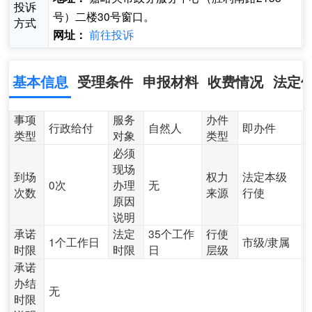
投诉
号）二楼30号窗口。
方式
前往投诉
网址：
基本信息
受理条件
申报材料
收费情况
法定
事项
服务
办件
行政给付
自然人
即办件
类型
对象
类型
必须
现场
到场
权力
法定本级
0次
办理
无
次数
来源
行使
原因
说明
承诺
法定
35个工作
行使
1个工作日
市级/隶属
时限
时限
日
层级
承诺
办结
无
时限