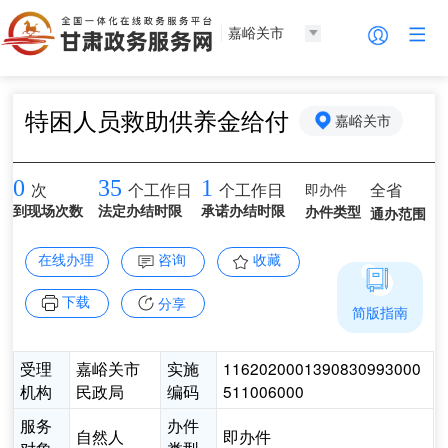
嘉峪关市
特困人员救助供养金给付
嘉峪关市
0
35
1
即办件
全省
次
个工作日
个工作日
到现场次数
法定办结时限
承诺办结时限
办件类型
通办范围
在线办理
咨询
收藏
下载
分享
简版指南
受理
嘉峪关市
实施
1162020001390830993000
机构
民政局
编码
511006000
服务
办件
自然人
即办件