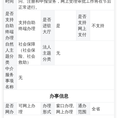
时间
问、注册和申报业务，网上受理审批工作将在节后
正常进行。
是否
是否
支持
是否
支持自助
支持
自助
进驻
是
不支持
终端办理
网上
终端
大厅
支付
办理
自然
社会保障
法人
人主
（社会保
主题
无
题分
险、社会
分类
类
救助）
中介
服务
无
事项
名称
办事信息
是否
可网上办
办理
窗口办理,
通办
全省
网办
理
形式
网上办理
范围