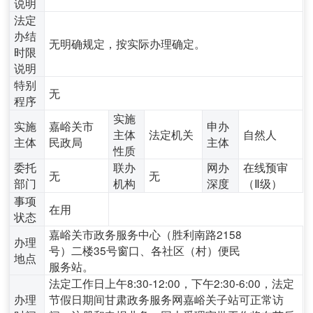
说明
法定
办结
无明确规定，按实际办理确定。
时限
说明
特别
无
程序
实施
实施
嘉峪关市
申办
主体
法定机关
自然人
主体
民政局
主体
性质
委托
联办
网办
在线预审
无
无
部门
机构
深度
（Ⅱ级）
事项
在用
状态
嘉峪关市政务服务中心（胜利南路2158
办理
号）二楼35号窗口、各社区（村）便民
地点
服务站。
法定工作日上午8:30-12:00，下午2:30-6:00，法定
办理
节假日期间甘肃政务服务网嘉峪关子站可正常访