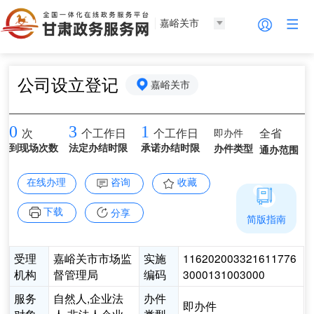
嘉峪关市
公司设立登记
嘉峪关市
0
3
1
即办件
全省
次
个工作日
个工作日
到现场次数
法定办结时限
承诺办结时限
办件类型
通办范围
在线办理
咨询
收藏
下载
分享
简版指南
受理
嘉峪关市市场监
实施
116202003321611776
机构
督管理局
编码
3000131003000
服务
自然人,企业法
办件
即办件