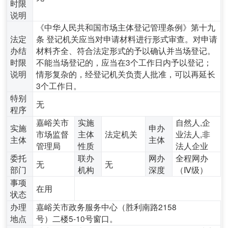
时限
说明
《中华人民共和国市场主体登记管理条例》第十九
法定
条 登记机关应当对申请材料进行形式审查。对申请
办结
材料齐全、符合法定形式的予以确认并当场登记。
时限
不能当场登记的，应当在3个工作日内予以登记；
说明
情形复杂的，经登记机关负责人批准，可以再延长
3个工作日。
特别
无
程序
嘉峪关市
实施
自然人,企
实施
申办
市场监督
主体
法定机关
业法人,非
主体
主体
管理局
性质
法人企业
委托
联办
网办
全程网办
无
无
部门
机构
深度
（Ⅳ级）
事项
在用
状态
办理
嘉峪关市政务服务中心（胜利南路2158
地点
号）二楼5-10号窗口。