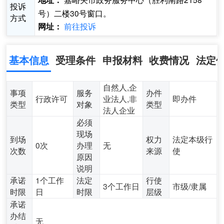
地址：
投诉
号）二楼30号窗口。
方式
前往投诉
网址：
基本信息
受理条件
申报材料
收费情况
法定
自然人,企
事项
服务
办件
行政许可
业法人,非
即办件
类型
对象
类型
法人企业
必须
现场
到场
权力
法定本级行
0次
办理
无
次数
来源
使
原因
说明
承诺
1个工作
法定
行使
3个工作日
市级/隶属
时限
日
时限
层级
承诺
办结
无