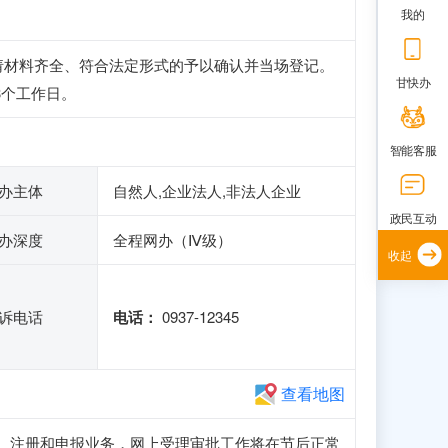
我的
请材料齐全、符合法定形式的予以确认并当场登记。
甘快办
3个工作日。
智能客服
办主体
自然人,企业法人,非法人企业
政民互动
办深度
全程网办（Ⅳ级）
收起
诉电话
电话：
0937-12345
查看地图
正常访问、注册和申报业务，网上受理审批工作将在节后正常