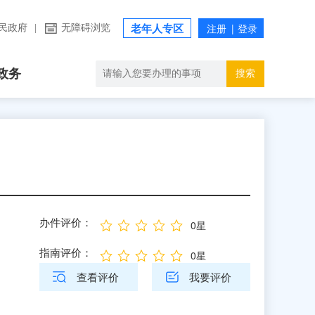
民政府
|
无障碍浏览
老年人专区
政务
搜索
办件评价：
0星
指南评价：
0星
查看评价
我要评价