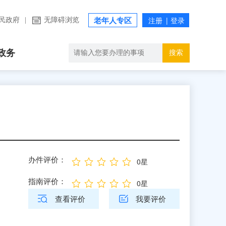
民政府
|
无障碍浏览
老年人专区
政务
搜索
办件评价：
0星
指南评价：
0星
查看评价
我要评价