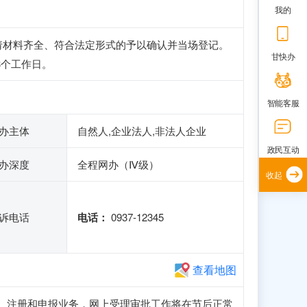
我的
请材料齐全、符合法定形式的予以确认并当场登记。
甘快办
3个工作日。
智能客服
办主体
自然人,企业法人,非法人企业
政民互动
办深度
全程网办（Ⅳ级）
收起
诉电话
电话：
0937-12345
查看地图
正常访问、注册和申报业务，网上受理审批工作将在节后正常