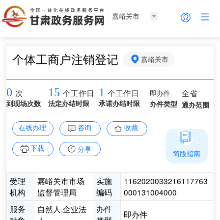
嘉峪关市
个体工商户注销登记
嘉峪关市
0
15
1
即办件
全省
次
个工作日
个工作日
到现场次数
法定办结时限
承诺办结时限
办件类型
通办范围
在线办理
咨询
收藏
下载
分享
简版指南
受理
嘉峪关市市场
实施
1162020033216117763
机构
监督管理局
编码
000131004000
服务
自然人,企业法
办件
即办件