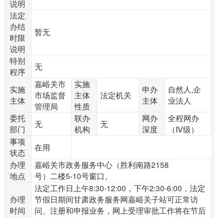
说明
法定
办结
暂无
时限
说明
特别
无
程序
嘉峪关市
实施
实施
申办
自然人,企
市场监督
主体
法定机关
主体
主体
业法人
管理局
性质
委托
联办
网办
全程网办
无
无
部门
机构
深度
（Ⅳ级）
事项
在用
状态
办理
嘉峪关市政务服务中心（胜利南路2158
地点
号）二楼5-10号窗口。
法定工作日上午8:30-12:00，下午2:30-6:00，法定
办理
节假日期间甘肃政务服务网嘉峪关子站可正常访
时间
问、注册和申报业务，网上受理审批工作将在节后