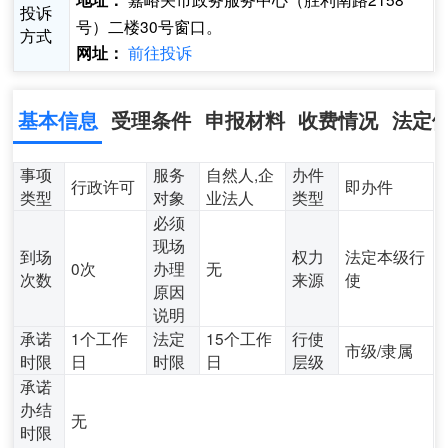
地址：
投诉
号）二楼30号窗口。
方式
前往投诉
网址：
基本信息
受理条件
申报材料
收费情况
法定
事项
服务
自然人,企
办件
行政许可
即办件
类型
对象
业法人
类型
必须
现场
到场
权力
法定本级行
0次
办理
无
次数
来源
使
原因
说明
承诺
1个工作
法定
15个工作
行使
市级/隶属
时限
日
时限
日
层级
承诺
办结
无
时限