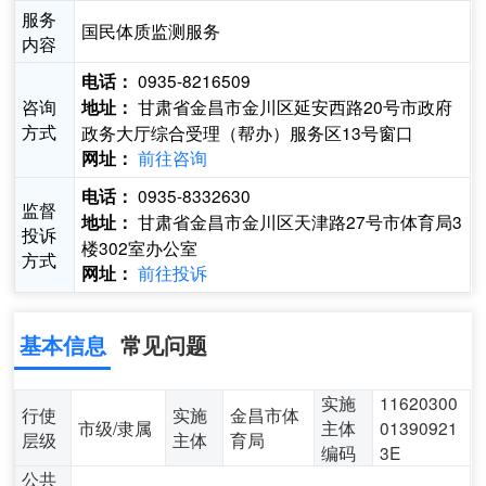
服务
国民体质监测服务
内容
0935-8216509
电话：
咨询
甘肃省金昌市金川区延安西路20号市政府
地址：
方式
政务大厅综合受理（帮办）服务区13号窗口
前往咨询
网址：
0935-8332630
电话：
监督
甘肃省金昌市金川区天津路27号市体育局3
地址：
投诉
楼302室办公室
方式
前往投诉
网址：
基本信息
常见问题
实施
11620300
行使
实施
金昌市体
市级/隶属
主体
01390921
层级
主体
育局
编码
3E
公共