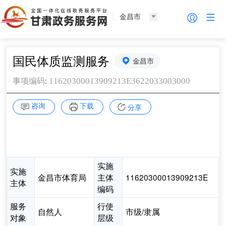
金昌市
国民体质监测服务
金昌市
:
11620300013909213E3622033003000
事项编码
咨询
下载
分享
实施
实施
金昌市体育局
主体
11620300013909213E
主体
编码
服务
行使
自然人
市级/隶属
对象
层级