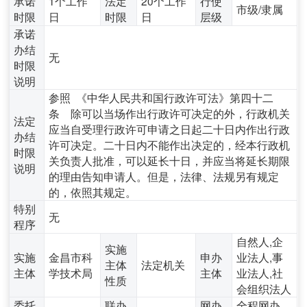
承诺
1个工作
法定
20个工作
行使
市级/隶属
时限
日
时限
日
层级
承诺
办结
无
时限
说明
参照 《中华人民共和国行政许可法》第四十二
条 除可以当场作出行政许可决定的外，行政机关
法定
应当自受理行政许可申请之日起二十日内作出行政
办结
许可决定。二十日内不能作出决定的，经本行政机
时限
关负责人批准，可以延长十日，并应当将延长期限
说明
的理由告知申请人。但是，法律、法规另有规定
的，依照其规定。
特别
无
程序
自然人,企
实施
实施
金昌市科
申办
业法人,事
主体
法定机关
主体
学技术局
主体
业法人,社
性质
会组织法人
委托
联办
网办
全程网办