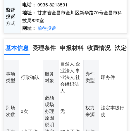
0935-8213591
电话：
监督
甘肃省金昌市金川区新华路70号金昌市科
地址：
投诉
技局820室
方式
前往投诉
网址：
基本信息
受理条件
申报材料
收费情况
法定
自然人,企
业法人,事
事项
服务
办件
行政确认
业法人,社
即办件
类型
对象
类型
会组织法
人
必须
现场
到场
权力
法定本级行
0次
办理
无
次数
来源
使
原因
说明