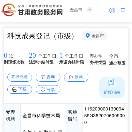
金昌市
科技成果登记（市级）
金昌市
0
20
1
即办件
全市
次
个工作日
个工作日
到现场次数
法定办结时限
承诺办结时限
办件类型
通办范围
在线办理
咨询
收藏
下载
分享
简版指南
116203000139094
受理
实施
金昌市科学技术局
59G362070600900
机构
编码
0