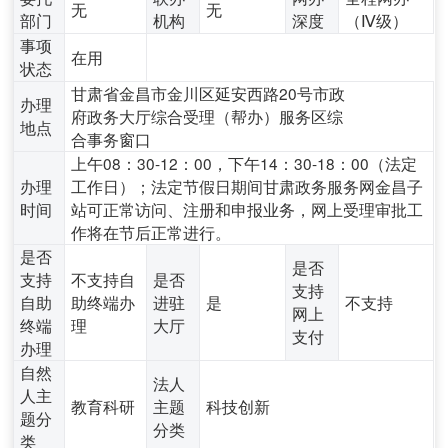
无
无
部门
机构
深度
（Ⅳ级）
事项
在用
状态
甘肃省金昌市金川区延安西路20号市政
办理
府政务大厅综合受理（帮办）服务区综
地点
合事务窗口
上午08：30-12：00，下午14：30-18：00（法定
办理
工作日）；法定节假日期间甘肃政务服务网金昌子
时间
站可正常访问、注册和申报业务，网上受理审批工
作将在节后正常进行。
是否
是否
支持
不支持自
是否
支持
自助
助终端办
进驻
是
不支持
网上
终端
理
大厅
支付
办理
自然
法人
人主
教育科研
主题
科技创新
题分
分类
类