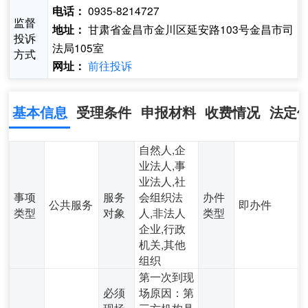
0935-8214727
电话：
监督
甘肃省金昌市金川区延安路103号金昌市司
地址：
投诉
法局105室
方式
前往投诉
网址：
基本信息
受理条件
申报材料
收费情况
法定
自然人,企
业法人,事
业法人,社
事项
服务
会组织法
办件
公共服务
即办件
类型
对象
人,非法人
类型
企业,行政
机关,其他
组织
第一次到现
必须
场原因：第
现场
三方机构具