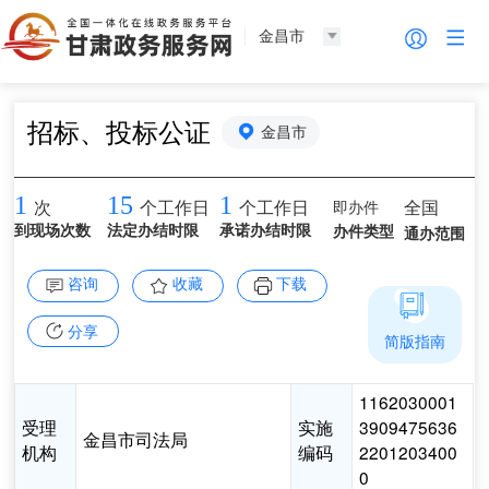
金昌市
招标、投标公证
金昌市
1
15
1
即办件
全国
次
个工作日
个工作日
到现场次数
法定办结时限
承诺办结时限
办件类型
通办范围
咨询
收藏
下载
分享
简版指南
1162030001
受理
实施
3909475636
金昌市司法局
机构
编码
2201203400
0