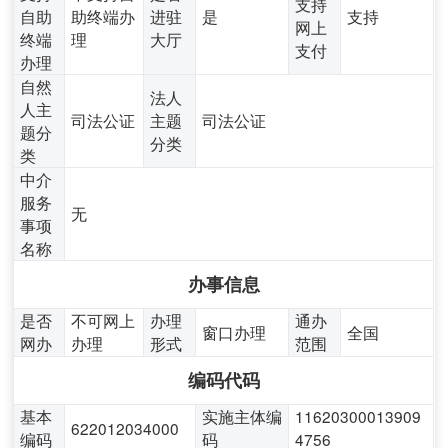
支持
自助
助终端办
进驻
是
支持
网上
终端
理
大厅
支付
办理
自然
法人
人主
司法公证
主题
司法公证
题分
分类
类
中介
服务
无
事项
名称
办事信息
是否
不可网上
办理
通办
窗口办理
全国
网办
办理
形式
范围
编码代码
基本
实施主体编
11620300013909
622012034000
编码
码
4756