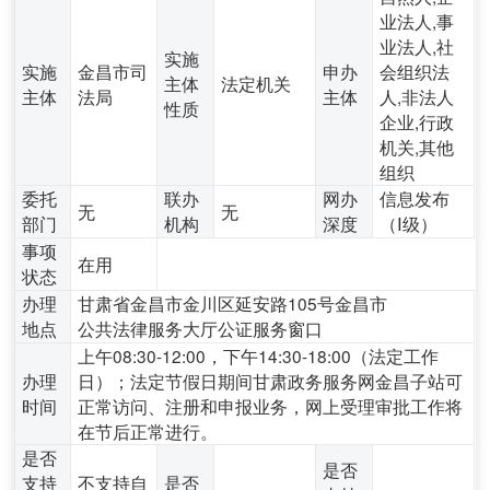
业法人,事
业法人,社
实施
实施
金昌市司
申办
会组织法
主体
法定机关
主体
法局
主体
人,非法人
性质
企业,行政
机关,其他
组织
委托
联办
网办
信息发布
无
无
部门
机构
深度
（Ⅰ级）
事项
在用
状态
办理
甘肃省金昌市金川区延安路105号金昌市
地点
公共法律服务大厅公证服务窗口
上午08:30-12:00，下午14:30-18:00（法定工作
办理
日）；法定节假日期间甘肃政务服务网金昌子站可
时间
正常访问、注册和申报业务，网上受理审批工作将
在节后正常进行。
是否
是否
支持
不支持自
是否