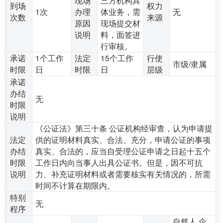
到场
权力
1次
办理
体业务，需
无
次数
来源
原因
现场提交材
说明
料，面签进
行审核。
承诺
1个工作
法定
15个工作
行使
市级/隶属
时限
日
时限
日
层级
承诺
办结
无
时限
说明
《公证法》第三十条 公证机构经审查，认为申请提
法定
供的证明材料真实、合法、充分，申请公证的事项
办结
真实、合法的，应当自受理公证申请之日起十五个
时限
工作日内向当事人出具公证书。但是，因不可抗
说明
力、补充证明材料或者需要核实有关情况的，所需
时间不计算在期限内。
特别
无
程序
自然人,企