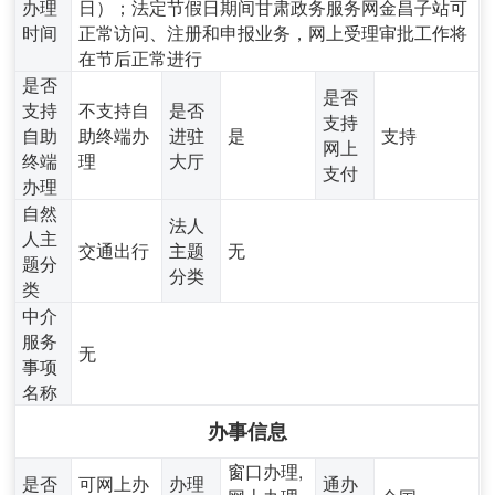
办理
日）；法定节假日期间甘肃政务服务网金昌子站可
时间
正常访问、注册和申报业务，网上受理审批工作将
在节后正常进行
是否
是否
支持
不支持自
是否
支持
自助
助终端办
进驻
是
支持
网上
终端
理
大厅
支付
办理
自然
法人
人主
交通出行
主题
无
题分
分类
类
中介
服务
无
事项
名称
办事信息
窗口办理,
是否
可网上办
办理
通办