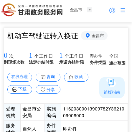
金昌市
机动车驾驶证转入换证
金昌市
0
1
1
即办件
全国
次
个工作日
个工作日
到现场次数
法定办结时限
承诺办结时限
办件类型
通办范围
在线办理
咨询
收藏
下载
分享
简版指南
受理
金昌市公
实施
11620300013909782Y36210
机构
安局
编码
09006000
服务
办件
自然人
即办件