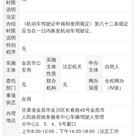
时限
说明
法定
办结
《机动车驾驶证申领和使用规定》第六十二条规定
时限
应当在一日内换发机动车驾驶证。
说明
特别
无
程序
实施
实施
金昌市公
申办
主体
法定机关
自然人
主体
安局
主体
性质
委托
联办
网办
全程网办
无
无
部门
机构
深度
（Ⅳ级）
事项
在用
状态
甘肃省金昌市金川区长春路45号金昌市
办理
人民政府政务服务中心车辆驾驶人管理
地点
分中心2、3、4、5号窗口
上午8:30-12:00，下午14:30-18:00（法定工作