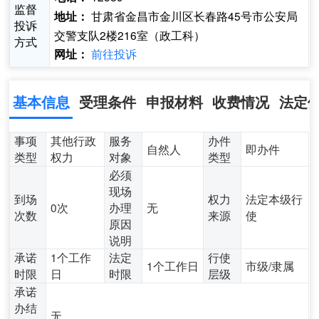
监督
甘肃省金昌市金川区长春路45号市公安局
地址：
投诉
交警支队2楼216室（政工科）
方式
前往投诉
网址：
基本信息
受理条件
申报材料
收费情况
法定
事项
其他行政
服务
办件
自然人
即办件
类型
权力
对象
类型
必须
现场
到场
权力
法定本级行
0次
办理
无
次数
来源
使
原因
说明
承诺
1个工作
法定
行使
1个工作日
市级/隶属
时限
日
时限
层级
承诺
办结
无