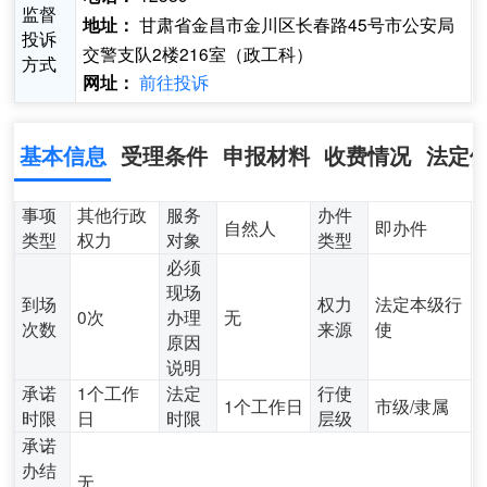
监督
甘肃省金昌市金川区长春路45号市公安局
地址：
投诉
交警支队2楼216室（政工科）
方式
前往投诉
网址：
基本信息
受理条件
申报材料
收费情况
法定
事项
其他行政
服务
办件
自然人
即办件
类型
权力
对象
类型
必须
现场
到场
权力
法定本级行
0次
办理
无
次数
来源
使
原因
说明
承诺
1个工作
法定
行使
1个工作日
市级/隶属
时限
日
时限
层级
承诺
办结
无