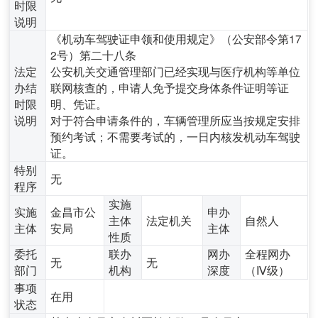
时限
说明
《机动车驾驶证申领和使用规定》（公安部令第17
2号）第二十八条
法定
公安机关交通管理部门已经实现与医疗机构等单位
办结
联网核查的，申请人免予提交身体条件证明等证
时限
明、凭证。
说明
对于符合申请条件的，车辆管理所应当按规定安排
预约考试；不需要考试的，一日内核发机动车驾驶
证。
特别
无
程序
实施
实施
金昌市公
申办
主体
法定机关
自然人
主体
安局
主体
性质
委托
联办
网办
全程网办
无
无
部门
机构
深度
（Ⅳ级）
事项
在用
状态