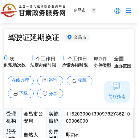
金昌市
驾驶证延期换证
金昌市
0
1
1
即办件
全国
次
个工作日
个工作日
到现场次数
法定办结时限
承诺办结时限
办件类型
通办范围
在线办理
咨询
收藏
下载
分享
简版指南
受理
金昌市公
实施
11620300013909782Y36210
机构
安局
编码
09006000
服务
办件
自然人
即办件