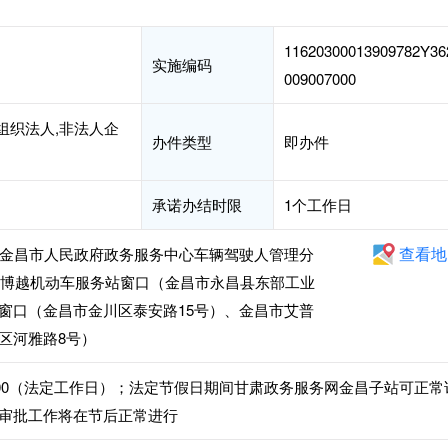
11620300013909782Y36
实施编码
009007000
组织法人,非法人企
办件类型
即办件
承诺办结时限
1个工作日
查看地
号金昌市人民政府政务服务中心车辆驾驶人管理分
昌市博越机动车服务站窗口（金昌市永昌县东部工业
窗口（金昌市金川区泰安路15号）、金昌市艾普
区河雅路8号）
:30-18:00（法定工作日）；法定节假日期间甘肃政务服务网金昌子站可正常
审批工作将在节后正常进行