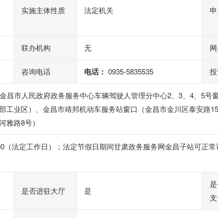
实施主体性质
法定机关
申
联办机构
无
网
咨询电话
电话：
0935-5835535
投
号金昌市人民政府政务服务中心车辆驾驶人管理分中心2、3、4、5号
部工业区）、金昌市靖邦机动车服务站窗口（金昌市金川区泰安路1
河雅路8号）
4:30-18:00（法定工作日）；法定节假日期间甘肃政务服务网金昌子
是
是否进驻大厅
是
支