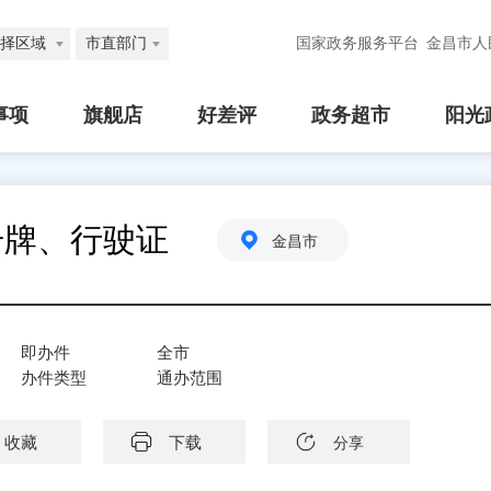
择区域
市直部门
国家政务服务平台
金昌市人
事项
旗舰店
好差评
政务超市
阳光
号牌、行驶证
金昌市
即办件
全市
办件类型
通办范围
收藏
下载
分享