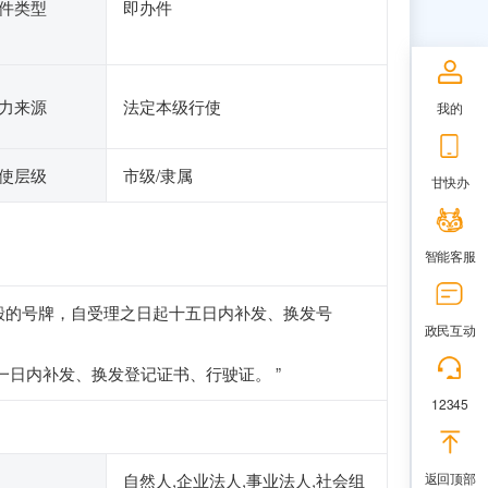
件类型
即办件
力来源
法定本级行使
我的
使层级
市级/隶属
甘快办
智能客服
毁的号牌，自受理之日起十五日内补发、换发号
政民互动
日内补发、换发登记证书、行驶证。 ”
12345
返回顶部
自然人,企业法人,事业法人,社会组