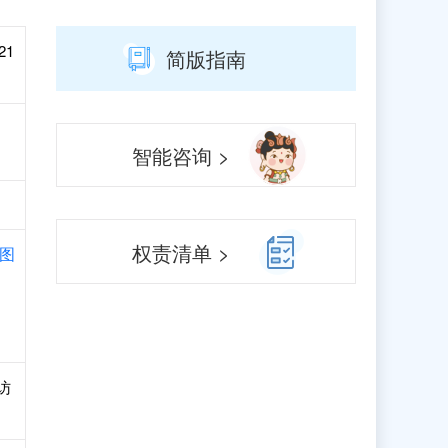
21
简版指南
智能咨询 >
权责清单 >
图
访