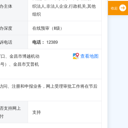
办主体
织法人,非法人企业,行政机关,其他
收起
组织
办深度
在线预审（Ⅱ级）
诉电话
电话：
12389
查看地图
窗口、金昌市博越机动
5号）、金昌市艾普机
站可正常访问、注册和申报业务，网上受理审批工作将在节后
否支持网上
支持
付