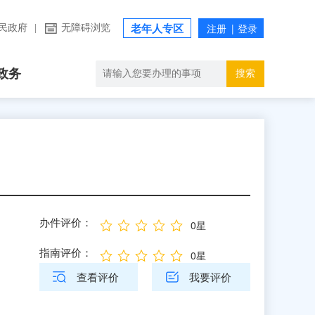
民政府
|
无障碍浏览
老年人专区
政务
搜索
办件评价：
0星
指南评价：
0星
查看评价
我要评价