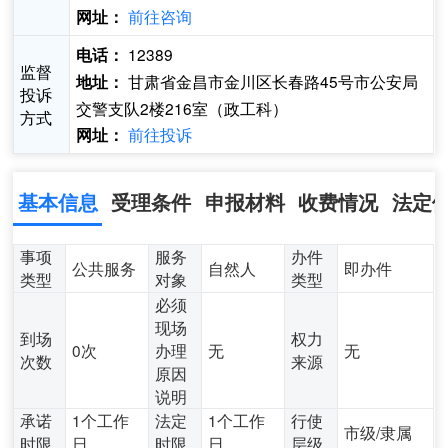
前往咨询
网址：
12389
电话：
监督
甘肃省金昌市金川区长春路45号市公安局
地址：
投诉
交警支队2楼216室（政工科）
方式
前往投诉
网址：
基本信息
受理条件
申报材料
收费情况
法定
事项
服务
办件
公共服务
自然人
即办件
类型
对象
类型
必须
现场
到场
权力
0次
办理
无
无
次数
来源
原因
说明
承诺
1个工作
法定
1个工作
行使
市级/隶属
时限
日
时限
日
层级