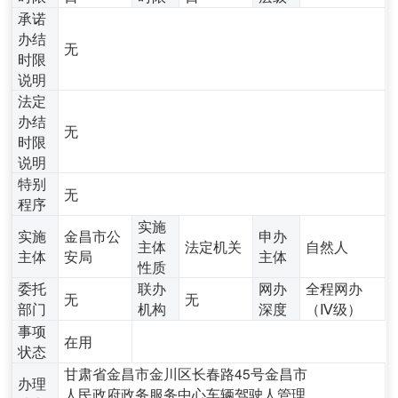
承诺
办结
无
时限
说明
法定
办结
无
时限
说明
特别
无
程序
实施
实施
金昌市公
申办
主体
法定机关
自然人
主体
安局
主体
性质
委托
联办
网办
全程网办
无
无
部门
机构
深度
（Ⅳ级）
事项
在用
状态
甘肃省金昌市金川区长春路45号金昌市
办理
人民政府政务服务中心车辆驾驶人管理