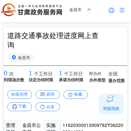
金昌市
道路交通事故处理进度网上查
询
金昌市
0
1
1
即办件
全国
次
个工作日
个工作日
到现场次数
法定办结时限
承诺办结时限
办件类型
通办范围
在线办理
咨询
收藏
下载
分享
简版指南
受理
金昌市公
实施
11620300013909782Y36220