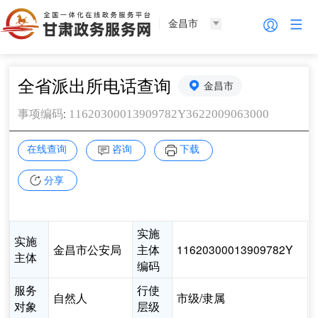
金昌市
全省派出所电话查询
金昌市
:
11620300013909782Y3622009063000
事项编码
在线查询
咨询
下载
分享
实施
实施
金昌市公安局
主体
11620300013909782Y
主体
编码
服务
行使
自然人
市级/隶属
对象
层级