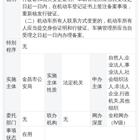
日起一日内，在机动车登记证书上签注备案事项，
重新核发行驶证。
（二）机动车所有人联系方式变更的，机动车所有
人应当提交身份证明和行驶证。车辆管理所应当自
受理之日起一日内办理备案。
特别
无
程序
自然人,企
业法人,事
业法人,社
实施
实施
金昌市公
申办
会组织法
主体
法定机关
主体
安局
主体
人,非法人
性质
企业,行政
机关,其他
组织
委托
联办
网办
全程网办
无
无
部门
机构
深度
（Ⅳ级）
事项
在用
状态