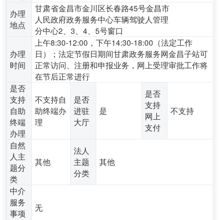
甘肃省金昌市金川区长春路45号金昌市
办理
人民政府政务服务中心车辆驾驶人管理
地点
分中心2、3、4、5号窗口
上午8:30-12:00，下午14:30-18:00（法定工作
办理
日）；法定节假日期间甘肃政务服务网金昌子站可
时间
正常访问、注册和申报业务，网上受理审批工作将
在节后正常进行
是否
是否
支持
不支持自
是否
支持
自助
助终端办
进驻
是
不支持
网上
终端
理
大厅
支付
办理
自然
法人
人主
其他
主题
其他
题分
分类
类
中介
服务
无
事项