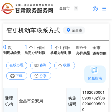
金昌市
变更机动车联系方式
金昌市
0
1
1
即办件
全市
次
个工作日
个工作日
到现场次数
法定办结时限
承诺办结时限
办件类型
通办范围
在线办理
咨询
收藏
下载
分享
简版指南
1162030001
受理
实施
3909782Y36
金昌市公安局
机构
编码
2200909500
0