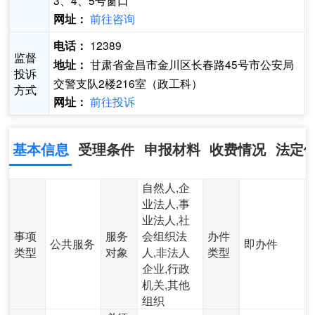
3、4、5号窗口
前往咨询
网址：
12389
电话：
监督
甘肃省金昌市金川区长春路45号市公安局
地址：
投诉
交警支队2楼216室（政工科）
方式
前往投诉
网址：
基本信息
受理条件
申报材料
收费情况
法定
自然人,企
业法人,事
业法人,社
事项
服务
会组织法
办件
公共服务
即办件
类型
对象
人,非法人
类型
企业,行政
机关,其他
组织