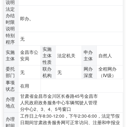
说明
法定
办结
即办。
时限
说明
特别
无
程序
实施
实施
金昌市公
申办
主体
法定机关
自然人
主体
安局
主体
性质
委托
联办
网办
全程网办
无
无
部门
机构
深度
（Ⅳ级）
事项
在用
状态
甘肃省金昌市金川区长春路45号金昌市
办理
人民政府政务服务中心车辆驾驶人管理
地点
分中心2、3、4、5号窗口
工作日上午8:30-12:00，下午2:30-6:00，法定节假
办理
日期间甘肃政务服务网可正常访问、注册和申报业
时间