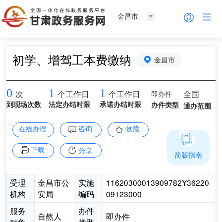
金昌市
初学、增驾工本费缴纳
金昌市
0
1
1
即办件
全国
次
个工作日
个工作日
到现场次数
法定办结时限
承诺办结时限
办件类型
通办范围
在线办理
咨询
收藏
下载
分享
简版指南
受理
金昌市公
实施
11620300013909782Y36220
机构
安局
编码
09123000
服务
办件
自然人
即办件