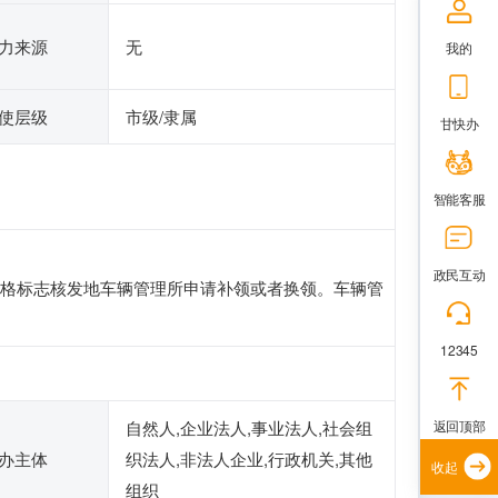
力来源
无
我的
使层级
市级/隶属
甘快办
智能客服
政民互动
格标志核发地车辆管理所申请补领或者换领。车辆管
12345
返回顶部
自然人,企业法人,事业法人,社会组
办主体
织法人,非法人企业,行政机关,其他
收起
组织