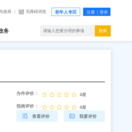
民政府
|
无障碍浏览
老年人专区
政务
搜索
办件评价：
0星
指南评价：
0星
查看评价
我要评价