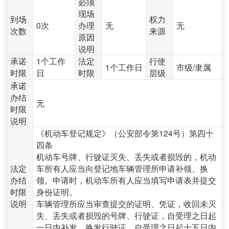
必须
现场
到场
权力
0次
办理
无
无
次数
来源
原因
说明
承诺
1个工作
法定
行使
1个工作日
市级/隶属
时限
日
时限
层级
承诺
办结
无
时限
说明
《机动车登记规定》（公安部令第124号）第四十
四条
机动车号牌、行驶证灭失、丢失或者损毁的，机动
法定
车所有人应当向登记地车辆管理所申请补领、换
办结
领。申请时，机动车所有人应当填写申请表并提交
时限
身份证明。
说明
车辆管理所应当审查提交的证明、凭证，收回未灭
失、丢失或者损毁的号牌、行驶证，自受理之日起
一日内补发、换发行驶证，自受理之日起十五日内