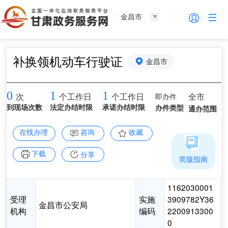
金昌市
补换领机动车行驶证
金昌市
0
1
1
即办件
全市
次
个工作日
个工作日
到现场次数
法定办结时限
承诺办结时限
办件类型
通办范围
在线办理
咨询
收藏
下载
分享
简版指南
1162030001
受理
实施
3909782Y36
金昌市公安局
机构
编码
2200913300
0