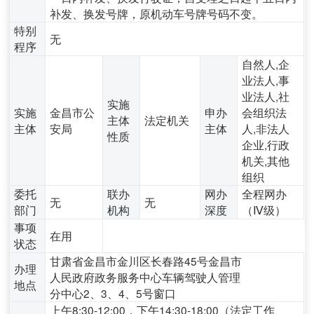
补发、换发号牌，原机动车号牌号码不变。
特别
无
程序
自然人,企
业法人,事
业法人,社
实施
实施
金昌市公
申办
会组织法
主体
法定机关
主体
安局
主体
人,非法人
性质
企业,行政
机关,其他
组织
委托
联办
网办
全程网办
无
无
部门
机构
深度
（Ⅳ级）
事项
在用
状态
甘肃省金昌市金川区长春路45号金昌市
办理
人民政府政务服务中心车辆驾驶人管理
地点
分中心2、3、4、5号窗口
上午8:30-12:00，下午14:30-18:00（法定工作