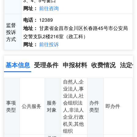
3、4、5号窗口
前往咨询
网址：
12389
电话：
监督
甘肃省金昌市金川区长春路45号市公安局
地址：
投诉
交警支队2楼216室（政工科）
方式
前往投诉
网址：
基本信息
受理条件
申报材料
收费情况
法定
自然人,企
业法人,事
业法人,社
事项
服务
会组织法
办件
公共服务
即办件
类型
对象
人,非法人
类型
企业,行政
机关,其他
组织