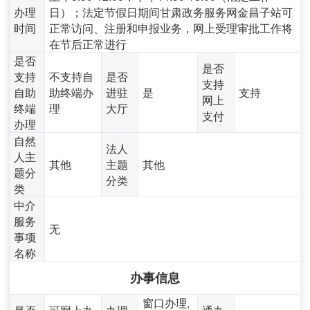
办理
日）；法定节假日期间甘肃政务服务网金昌子站可
时间
正常访问、注册和申报业务，网上受理审批工作将
在节后正常进行
是否
是否
支持
不支持自
是否
支持
自助
助终端办
进驻
是
支持
网上
终端
理
大厅
支付
办理
自然
法人
人主
其他
主题
其他
题分
分类
类
中介
服务
无
事项
名称
办事信息
窗口办理,
是否
可网上办
办理
通办