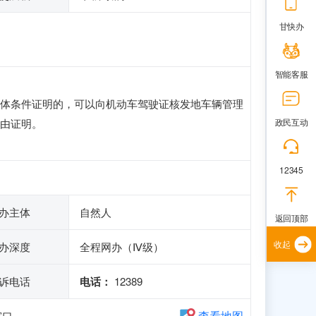
甘快办
智能客服
体条件证明的，可以向机动车驾驶证核发地车辆管理
由证明。
政民互动
12345
办主体
自然人
返回顶部
收起
办深度
全程网办（Ⅳ级）
诉电话
电话：
12389
查看地图
窗口