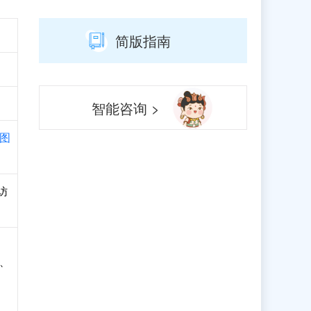
简版指南
智能咨询 >
图
访
、