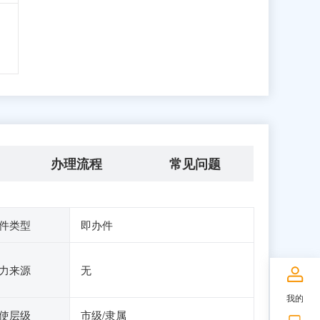
办理流程
常见问题
件类型
即办件
力来源
无
我的
使层级
市级/隶属