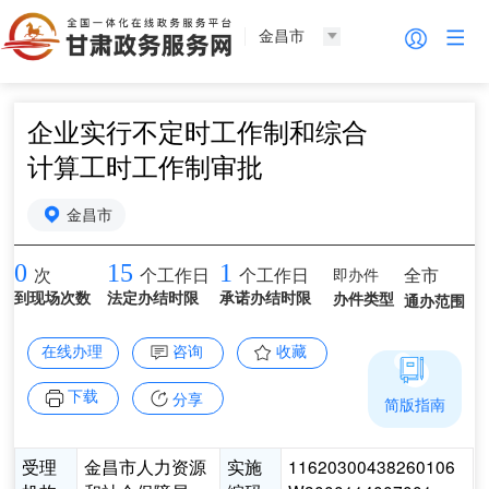
金昌市
企业实行不定时工作制和综合
计算工时工作制审批
金昌市
0
15
1
即办件
全市
次
个工作日
个工作日
到现场次数
法定办结时限
承诺办结时限
办件类型
通办范围
在线办理
咨询
收藏
下载
分享
简版指南
受理
金昌市人力资源
实施
11620300438260106