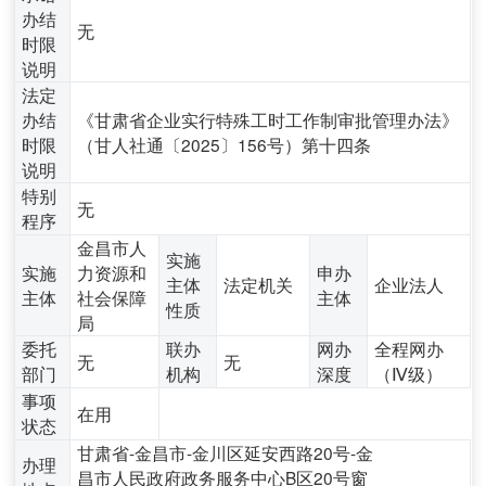
办结
无
时限
说明
法定
办结
《甘肃省企业实行特殊工时工作制审批管理办法》
时限
（甘人社通〔2025〕156号）第十四条
说明
特别
无
程序
金昌市人
实施
实施
力资源和
申办
主体
法定机关
企业法人
主体
社会保障
主体
性质
局
委托
联办
网办
全程网办
无
无
部门
机构
深度
（Ⅳ级）
事项
在用
状态
甘肃省-金昌市-金川区延安西路20号-金
办理
昌市人民政府政务服务中心B区20号窗