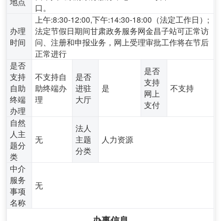
地点
口。
上午:8:30-12:00,下午:14:30-18:00（法定工作日）;
办理
法定节假日期间甘肃政务服务网金昌子站可正常访
时间
问、注册和申报业务，网上受理审批工作将在节后
正常进行
是否
是否
支持
不支持自
是否
支持
自助
助终端办
进驻
是
不支持
网上
终端
理
大厅
支付
办理
自然
法人
人主
无
主题
人力资源
题分
分类
类
中介
服务
无
事项
名称
办事信息