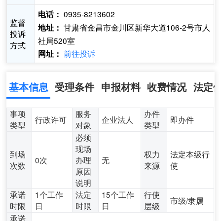
0935-8213602
电话：
监督
甘肃省金昌市金川区新华大道106-2号市人
地址：
投诉
社局520室
方式
前往投诉
网址：
基本信息
受理条件
申报材料
收费情况
法定
事项
服务
办件
行政许可
企业法人
即办件
类型
对象
类型
必须
现场
到场
权力
法定本级行
0次
办理
无
次数
来源
使
原因
说明
承诺
1个工作
法定
15个工作
行使
市级/隶属
时限
日
时限
日
层级
承诺