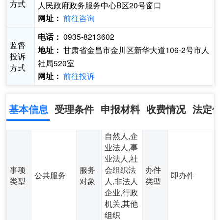
方式
人民政府政务服务中心B区20号窗口
前往咨询
网址：
0935-8213602
电话：
监督
甘肃省金昌市金川区新华大道106-2号市人
地址：
投诉
社局520室
方式
前往投诉
网址：
基本信息
受理条件
申报材料
收费情况
法定
自然人,企
业法人,事
业法人,社
事项
服务
会组织法
办件
公共服务
即办件
类型
对象
人,非法人
类型
企业,行政
机关,其他
组织