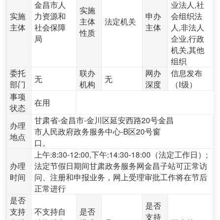
金昌市人
业法人,社
实施
实施
力资源和
申办
会组织法
主体
法定机关
主体
社会保障
主体
人,非法人
性质
局
企业,行政
机关,其他
组织
委托
联办
网办
信息发布
无
无
部门
机构
深度
（Ⅰ级）
事项
在用
状态
甘肃省-金昌市-金川区延安西路20号金昌
办理
市人民政府政务服务中心-B区20号窗
地点
口。
上午:8:30-12:00,下午:14:30-18:00（法定工作日）;
办理
法定节假日期间甘肃政务服务网金昌子站可正常访
时间
问、注册和申报业务，网上受理审批工作将在节后
正常进行
是否
是否
支持
不支持自
是否
支持