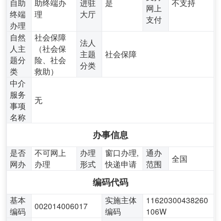
自助
助终端办
进驻
是
不支持
网上
终端
理
大厅
支付
办理
自然
社会保障
法人
人主
（社会保
主题
社会保障
题分
险、社会
分类
类
救助）
中介
服务
无
事项
名称
办事信息
是否
不可网上
办理
窗口办理,
通办
全国
网办
办理
形式
快递申请
范围
编码代码
基本
实施主体
11620300438260
002014006017
编码
编码
106W