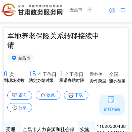
金昌市
军地养老保险关系转移接续申
请
金昌市
0
15
1
即办件
全国
次
个工作日
个工作日
到现场次数
法定办结时限
承诺办结时限
办件类型
通办范围
咨询
收藏
下载
分享
简版指南
11620300438
受理
金昌市人力资源和社会保
实施