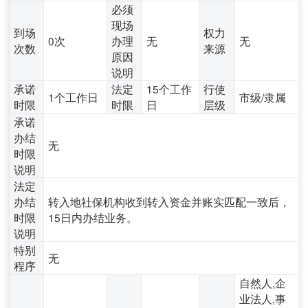
必须
现场
到场
权力
0次
办理
无
无
次数
来源
原因
说明
承诺
法定
15个工作
行使
1个工作日
市级/隶属
时限
时限
日
层级
承诺
办结
无
时限
说明
法定
办结
转入地社保机构收到转入资金并账实匹配一致后，
时限
15日内办结业务。
说明
特别
无
程序
自然人,企
业法人,事