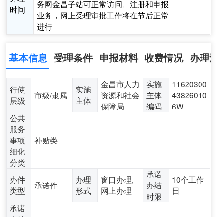
务网金昌子站可正常访问、注册和申报
时间
业务，网上受理审批工作将在节后正常
进行
基本信息
受理条件
申报材料
收费情况
办理
金昌市人力
实施
11620300
行使
实施
市级/隶属
资源和社会
主体
43826010
层级
主体
保障局
编码
6W
公共
服务
事项
补贴类
细化
分类
承诺
办件
办理
窗口办理,
10个工作
承诺件
办结
类型
形式
网上办理
日
时限
承诺