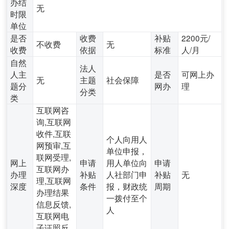
办结
无
时限
单位
是否
收费
补贴
2200元/
不收费
无
收费
依据
标准
人/月
自然
法人
人主
是否
可网上办
无
主题
社会保障
题分
网办
理
分类
类
互联网咨
询,互联网
收件,互联
个人向用人
网预审,互
单位申报，
联网受理,
网上
申请
用人单位向
申请
互联网办
办理
补贴
人社部门申
补贴
无
理,互联网
深度
条件
报，财政统
周期
办理结果
一拨付至个
信息反馈,
人
互联网电
子证照反