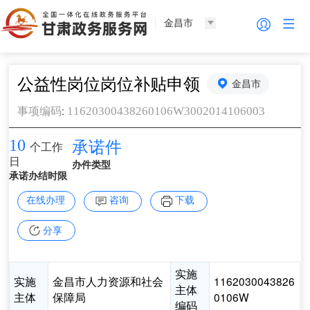
金昌市
公益性岗位岗位补贴申领
金昌市
:
11620300438260106W3002014106003
事项编码
10
承诺件
个工作
日
办件类型
承诺办结时限
在线办理
咨询
下载
分享
实施
实施
金昌市人力资源和社会
1162030043826
主体
主体
保障局
0106W
编码