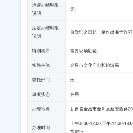
承诺办结时限
无
说明
法定办结时限
自受理之日起，至作出准予许可
说明
特别程序
需要现场勘验
实施主体
金昌市文化广电和旅游局
委托部门
无
事项状态
在用
办理地点
甘肃省金昌市金川区延安西路2
上午:8:30-12:00,下午:
办理时间
常进行