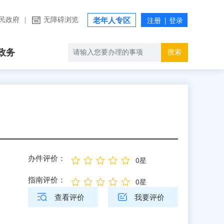
民政府
|
无障碍浏览
老年人专区
政务
搜索
办件评价：
0星
指南评价：
0星
查看评价
我要评价