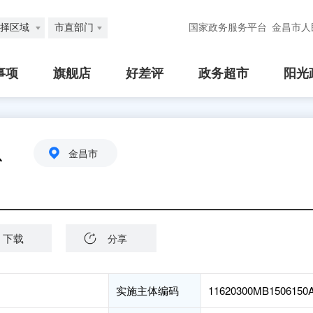
择区域
市直部门
国家政务服务平台
金昌市人
事项
旗舰店
好差评
政务超市
阳光
息
金昌市
下载
分享
实施主体编码
11620300MB1506150