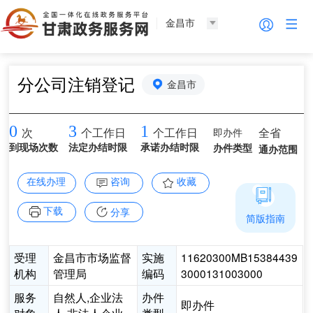
金昌市
分公司注销登记
金昌市
0
3
1
即办件
全省
次
个工作日
个工作日
到现场次数
法定办结时限
承诺办结时限
办件类型
通办范围
在线办理
咨询
收藏
下载
分享
简版指南
受理
金昌市市场监督
实施
11620300MB15384439
机构
管理局
编码
3000131003000
服务
自然人,企业法
办件
即办件