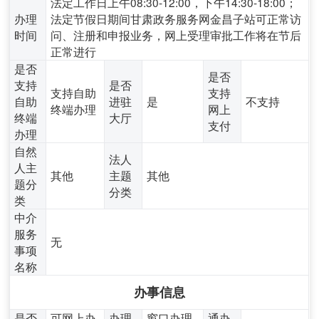
法定工作日上午08:30-12:00，下午14:30-18:00；
办理
法定节假日期间甘肃政务服务网金昌子站可正常访
时间
问、注册和申报业务，网上受理审批工作将在节后
正常进行
是否
是否
支持
是否
支持自助
支持
自助
进驻
是
不支持
终端办理
网上
终端
大厅
支付
办理
自然
法人
人主
其他
主题
其他
题分
分类
类
中介
服务
无
事项
名称
办事信息
是否
可网上办
办理
窗口办理,
通办