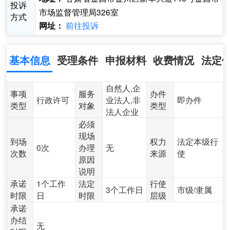
投诉
市场监督管理局326室
方式
前往投诉
网址：
基本信息
受理条件
申报材料
收费情况
法定
自然人,企
事项
服务
办件
行政许可
业法人,非
即办件
类型
对象
类型
法人企业
必须
现场
到场
权力
法定本级行
0次
办理
无
次数
来源
使
原因
说明
承诺
1个工作
法定
行使
3个工作日
市级/隶属
时限
日
时限
层级
承诺
办结
无