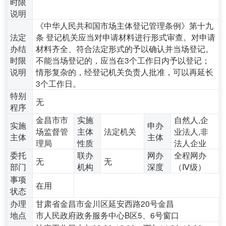
时限
说明
《中华人民共和国市场主体登记管理条例》第十九
法定
条 登记机关应当对申请材料进行形式审查。对申请
办结
材料齐全、符合法定形式的予以确认并当场登记。
时限
不能当场登记的，应当在3个工作日内予以登记；
说明
情形复杂的，经登记机关负责人批准，可以再延长
3个工作日。
特别
无
程序
金昌市市
实施
自然人,企
实施
申办
场监督管
主体
法定机关
业法人,非
主体
主体
理局
性质
法人企业
委托
联办
网办
全程网办
无
无
部门
机构
深度
（Ⅳ级）
事项
在用
状态
办理
甘肃省金昌市金川区延安西路20号金昌
地点
市人民政府政务服务中心B区5、6号窗口