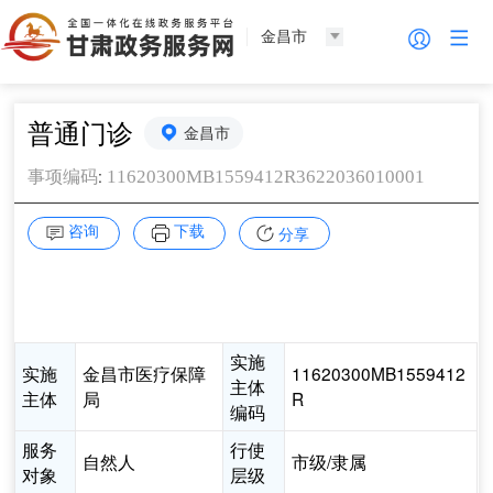
金昌市
普通门诊
金昌市
:
11620300MB1559412R3622036010001
事项编码
咨询
下载
分享
实施
实施
金昌市医疗保障
11620300MB1559412
主体
主体
局
R
编码
服务
行使
自然人
市级/隶属
对象
层级