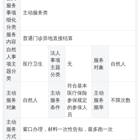
服务
事项
主动服务类
细化
分类
服务
普通门诊异地直接结算
内容
自然
法人
人事
事项
服务
项主
医疗卫生
无
自然人
主题
对象
题分
分类
类
符合基本
主动
主动
医疗保险
主动
服务
自然人
服务
参保规定
服务
不限次数
对象
条件
的参保人
频率
员
主动
服务
窗口办理，材料一次性告知，最多跑一次
方式