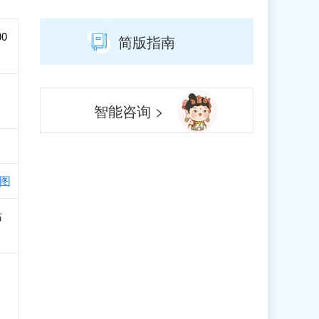
00
简版指南
智能咨询 >
图
站