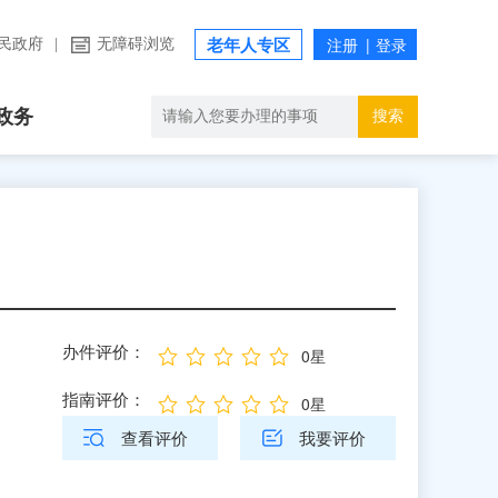
民政府
|
无障碍浏览
老年人专区
政务
搜索
办件评价：
0星
指南评价：
0星
查看评价
我要评价