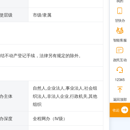
我的
使层级
市级/隶属
甘快办
智能客服
办结不动产登记手续，法律另有规定的除外。
政民互动
12345
自然人,企业法人,事业法人,社会组
办主体
织法人,非法人企业,行政机关,其他
返回顶部
组织
收起
办深度
全程网办（Ⅳ级）