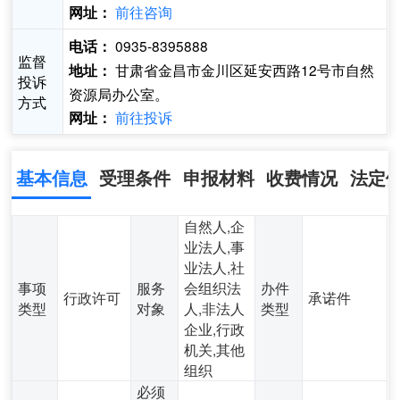
前往咨询
网址：
0935-8395888
电话：
监督
甘肃省金昌市金川区延安西路12号市自然
地址：
投诉
资源局办公室。
方式
前往投诉
网址：
基本信息
受理条件
申报材料
收费情况
法定
自然人,企
业法人,事
业法人,社
事项
服务
会组织法
办件
行政许可
承诺件
类型
对象
人,非法人
类型
企业,行政
机关,其他
组织
必须