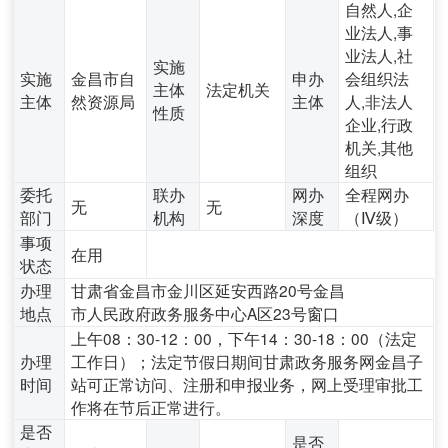
自然人,企
业法人,事
业法人,社
实施
实施
金昌市自
申办
会组织法
主体
法定机关
主体
然资源局
主体
人,非法人
性质
企业,行政
机关,其他
组织
委托
联办
网办
全程网办
无
无
部门
机构
深度
（Ⅳ级）
事项
在用
状态
办理
甘肃省金昌市金川区延安西路20号金昌
地点
市人民政府政务服务中心A区23号窗口
上午08：30-12：00，下午14：30-18：00（法定
办理
工作日）；法定节假日期间甘肃政务服务网金昌子
时间
站可正常访问、注册和申报业务，网上受理审批工
作将在节后正常进行。
是否
是否