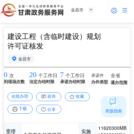
金昌市
建设工程（含临时建设）规划
许可证核发
金昌市
0
20
7
承诺件
全省
次
个工作日
个工作日
到现场次数
法定办结时限
承诺办结时限
办件类型
通办范围
在线办理
咨询
收藏
下载
分享
简版指南
11620300MB
受理
实施