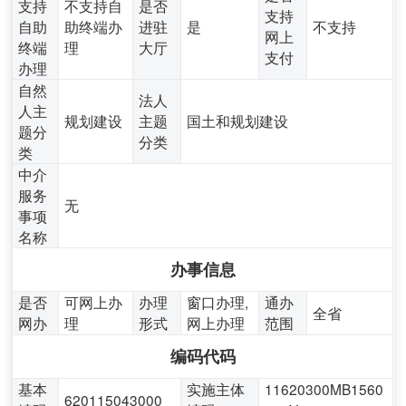
支持
不支持自
是否
支持
自助
助终端办
进驻
是
不支持
网上
终端
理
大厅
支付
办理
自然
法人
人主
规划建设
主题
国土和规划建设
题分
分类
类
中介
服务
无
事项
名称
办事信息
是否
可网上办
办理
窗口办理,
通办
全省
网办
理
形式
网上办理
范围
编码代码
基本
实施主体
11620300MB1560
620115043000