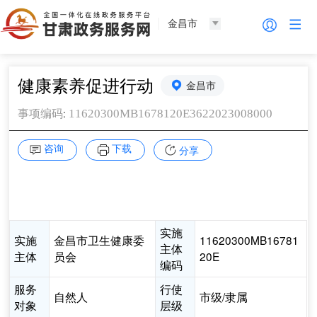
金昌市
健康素养促进行动
金昌市
:
11620300MB1678120E3622023008000
事项编码
咨询
下载
分享
实施
实施
金昌市卫生健康委
11620300MB16781
主体
主体
员会
20E
编码
服务
行使
自然人
市级/隶属
对象
层级