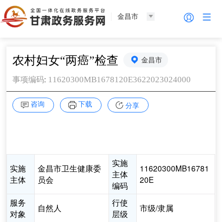
金昌市
农村妇女“两癌”检查
金昌市
:
11620300MB1678120E3622023024000
事项编码
咨询
下载
分享
实施
实施
金昌市卫生健康委
11620300MB16781
主体
主体
员会
20E
编码
服务
行使
自然人
市级/隶属
对象
层级