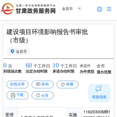
金昌市
建设项目环境影响报告书审批
（市级）
金昌市
0
60
10
承诺件
全市
次
个工作日
个工作日
到现场次数
法定办结时限
承诺办结时限
办件类型
通办范围
在线办理
咨询
收藏
下载
分享
简版指南
11620300MB1
受理
实施