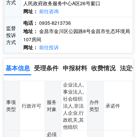
方式
人民政府政务服务中心A区26号窗口
前往咨询
网址：
0935-8213736
电话：
监督
金昌市金川区公园路8号金昌市生态环境局
地址：
投诉
107房间
方式
前往投诉
网址：
基本信息
受理条件
申报材料
收费情况
法定
企业法人,
事业法人,
社会组织
事项
服务
办件
行政许可
法人,非法
承诺件
类型
对象
类型
人企业,行
政机关,其
他组织
必须