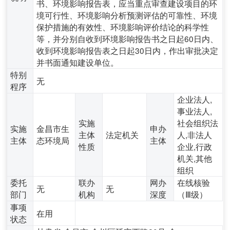
书、环境影响报告表，应当重点审查建设项目的环
境可行性、环境影响分析预测评估的可靠性、环境
保护措施的有效性、环境影响评价结论的科学性
等，并分别自收到环境影响报告书之日起60日内、
收到环境影响报告表之日起30日内，作出审批决定
并书面通知建设单位。
特别
无
程序
企业法人,
事业法人,
实施
社会组织法
实施
金昌市生
申办
主体
法定机关
人,非法人
主体
态环境局
主体
性质
企业,行政
机关,其他
组织
委托
联办
网办
在线核验
无
无
部门
机构
深度
（Ⅲ级）
事项
在用
状态