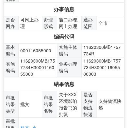
办事信息
是否
可网上办
办理
窗口办理,
通办
全市
网办
理
形式
网上办理
范围
编码代码
基本
实施主体
11620300MB1757
000116055000
编码
编码
734R
11620300MB175
11620300MB1757
实施
业务办理
7734R30001160
734R3000116055
编码
编码
55000
00003
结果信息
关于XXX
是否
审批
审批
环境影响
支持
支持物流快
结果
批文
结果
报告书的
物流
递
类型
名称
批复
快递
审批
结果
样本