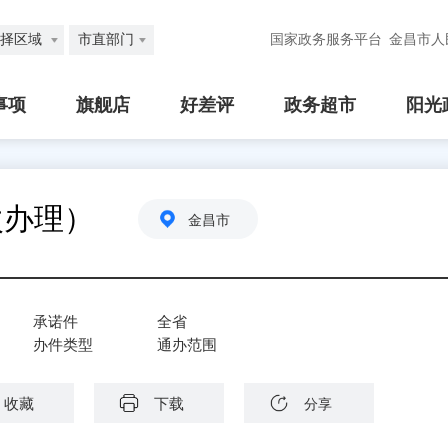
择区域
市直部门
国家政务服务平台
金昌市人
事项
旗舰店
好差评
政务超市
阳光
次办理）
金昌市
承诺件
全省
办件类型
通办范围
收藏
下载
分享