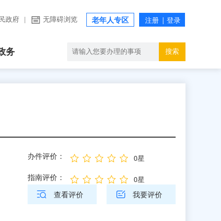
民政府
|
无障碍浏览
老年人专区
政务
搜索
办件评价：
0星
指南评价：
0星
查看评价
我要评价