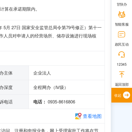
甘快办
计算在承诺期限内。
智能客服
5年 5月 27日 国家安全监管总局令第79号修正）第十一
工作人员对申请人的经营场所、储存设施进行现场核
政民互动
12345
办主体
企业法人
返回顶部
办深度
全程网办（Ⅳ级）
收起
诉电话
电话：
0935-8616806
查看地图
子站可正常访问、注册和申报业务，网上受理审批工作将在节