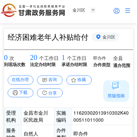
金川区
经济困难老年人补贴给付
金川区
0
20
1
即办件
全县
次
个工作日
个工作日
到现场次数
法定办结时限
承诺办结时限
办件类型
通办范围
在线办理
咨询
收藏
下载
分享
简版指南
受理
金昌市金川
实施
11620302013910302K40
机构
区民政局
编码
00511011000
服务
办件
自然人
即办件