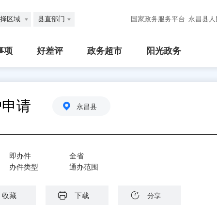
择区域
县直部门
国家政务服务平台
永昌县人
事项
好差评
政务超市
阳光政务
护申请
永昌县
即办件
全省
办件类型
通办范围
收藏
下载
分享