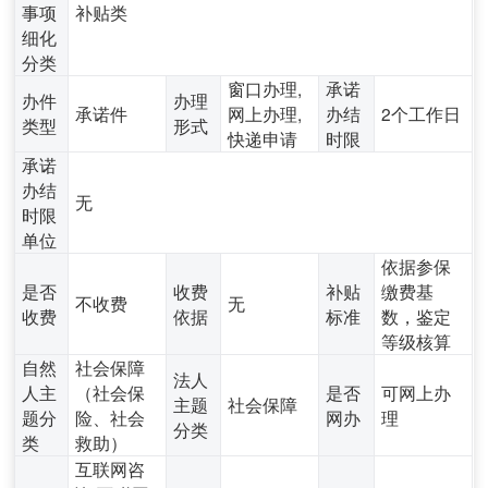
事项
补贴类
细化
分类
窗口办理,
承诺
办件
办理
承诺件
网上办理,
办结
2个工作日
类型
形式
快递申请
时限
承诺
办结
无
时限
单位
依据参保
是否
收费
补贴
缴费基
不收费
无
收费
依据
标准
数，鉴定
等级核算
自然
社会保障
法人
人主
（社会保
是否
可网上办
主题
社会保障
题分
险、社会
网办
理
分类
类
救助）
互联网咨