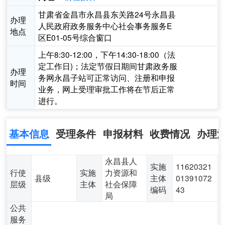
甘肃省金昌市永昌县东关路24号永昌县
办理
人民政府政务服务中心社会事务服务E
地点
区E01-05号综合窗口
上午8:30-12:00，下午14:30-18:00（法
定工作日)；法定节假日期间甘肃政务服
办理
务网永昌子站可正常访问、注册和申报
时间
业务，网上受理审批工作将在节后正常
进行。
基本信息
受理条件
申报材料
收费情况
办理
永昌县人
实施
11620321
行使
实施
力资源和
县级
主体
01391072
层级
主体
社会保障
编码
43
局
公共
服务