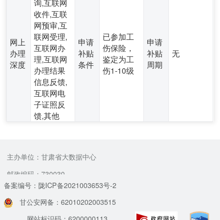
询,互联网
收件,互联
网预审,互
联网受理,
已参加工
网上
申请
申请
互联网办
伤保险，
办理
补贴
补贴
无
理,互联网
鉴定为工
深度
条件
周期
办理结果
伤1-10级
信息反馈,
互联网电
子证照反
馈,其他
主办单位：甘肃省大数据中心
邮政编码：730030
备案编号：陇ICP备2021003653号-2
甘公安网备：62010202003515
网站标识码：6200000113