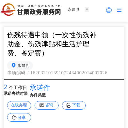
永昌县
伤残待遇申领（一次性伤残补
助金、伤残津贴和生活护理
费、鉴定费）
永昌县
:
1162032101391072434002014007026
事项编码
2
承诺件
个工作日
承诺办结时限
办件类型
在线办理
咨询
下载
分享