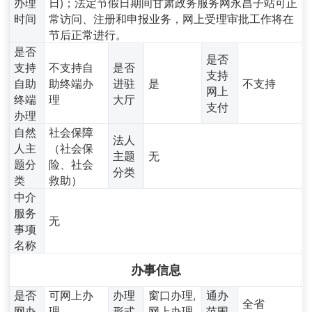
办理
日)；法定节假日期间甘肃政务服务网永昌子站可正
时间
常访问、注册和申报业务，网上受理审批工作将在
节后正常进行。
是否
是否
支持
不支持自
是否
支持
自助
助终端办
进驻
是
不支持
网上
终端
理
大厅
支付
办理
自然
社会保障
法人
人主
（社会保
主题
无
题分
险、社会
分类
类
救助）
中介
服务
无
事项
名称
办事信息
是否
可网上办
办理
窗口办理,
通办
全省
网办
理
形式
网上办理
范围