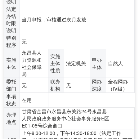
说明
法定
办结
当月申报，审核通过次月发放
时限
说明
特别
无
程序
永昌县人
实施
实施
力资源和
申办
主体
法定机关
自然人
主体
社会保障
主体
性质
局
委托
联办
网办
全程网办
无
无
部门
机构
深度
（Ⅳ级）
事项
在用
状态
甘肃省金昌市永昌县东关路24号永昌县
办理
人民政府政务服务中心社会事务服务E区
地点
E01-05号综合窗口
上午8:30-12:00，下午14:30-18:00（法定工作