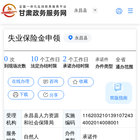
永昌县
失业保险金申领
永昌县
0
10
2
承诺件
全省
次
个工作日
个工作日
到现场次数
法定办结时限
承诺办结时限
办件类型
通办范围
在线办理
咨询
收藏
下载
分享
简版指南
受理
永昌县人力资源
实施
116203210139107243
机构
和社会保障局
编码
4002014008001
服务
办件
自然人
承诺件