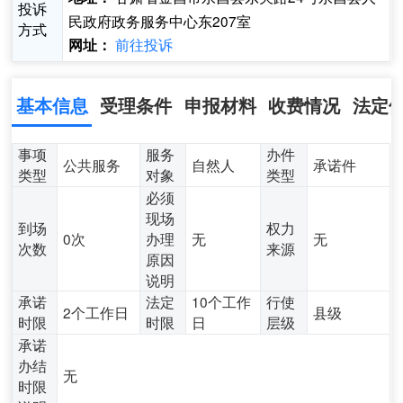
投诉
民政府政务服务中心东207室
方式
前往投诉
网址：
基本信息
受理条件
申报材料
收费情况
法定
事项
服务
办件
公共服务
自然人
承诺件
类型
对象
类型
必须
现场
到场
权力
0次
办理
无
无
次数
来源
原因
说明
承诺
法定
10个工作
行使
2个工作日
县级
时限
时限
日
层级
承诺
办结
无
时限