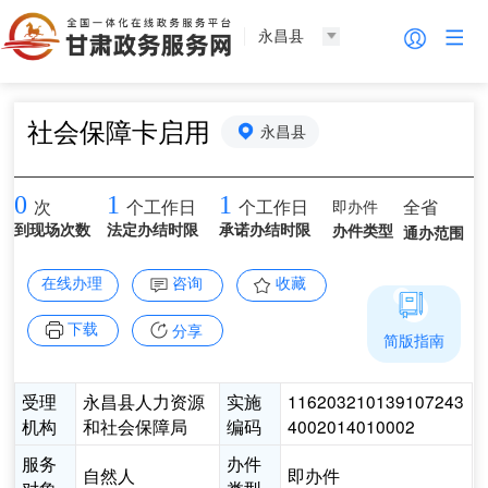
永昌县
社会保障卡启用
永昌县
0
1
1
即办件
全省
次
个工作日
个工作日
到现场次数
法定办结时限
承诺办结时限
办件类型
通办范围
在线办理
咨询
收藏
下载
分享
简版指南
受理
永昌县人力资源
实施
116203210139107243
机构
和社会保障局
编码
4002014010002
服务
办件
自然人
即办件