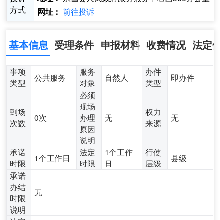
方式
前往投诉
网址：
基本信息
受理条件
申报材料
收费情况
法定
事项
服务
办件
公共服务
自然人
即办件
类型
对象
类型
必须
现场
到场
权力
0次
办理
无
无
次数
来源
原因
说明
承诺
法定
1个工作
行使
1个工作日
县级
时限
时限
日
层级
承诺
办结
无
时限
说明