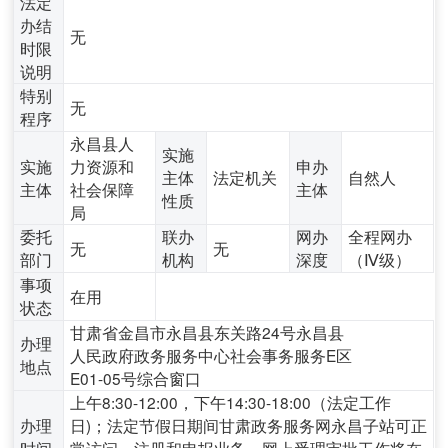
法定
办结
无
时限
说明
特别
无
程序
永昌县人
实施
实施
力资源和
申办
主体
法定机关
自然人
主体
社会保障
主体
性质
局
委托
联办
网办
全程网办
无
无
部门
机构
深度
（Ⅳ级）
事项
在用
状态
甘肃省金昌市永昌县东关路24号永昌县
办理
人民政府政务服务中心社会事务服务E区
地点
E01-05号综合窗口
上午8:30-12:00，下午14:30-18:00（法定工作
办理
日)；法定节假日期间甘肃政务服务网永昌子站可正
时间
常访问、注册和申报业务，网上受理审批工作将在