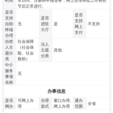
节后正常进行。
是否
是否
支持
是否
支持
自助
无
进驻
是
不支持
网上
终端
大厅
支付
办理
自然
社会保障
法人
人主
（社会保
主题
其他
题分
险、社会
分类
类
救助）
中介
服务
无
事项
名称
办事信息
是否
可网上办
办理
窗口办理,
通办
全省
网办
理
形式
网上办理
范围