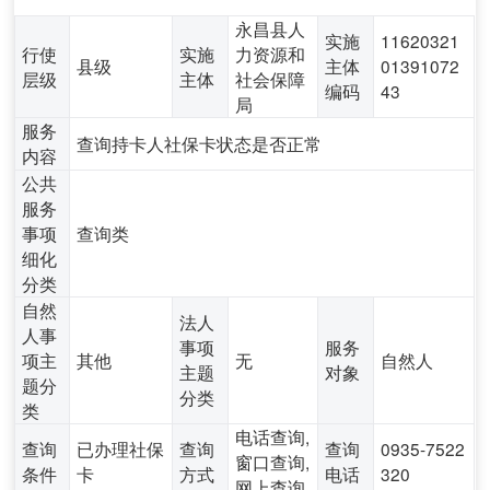
永昌县人
实施
11620321
行使
实施
力资源和
县级
主体
01391072
层级
主体
社会保障
编码
43
局
服务
查询持卡人社保卡状态是否正常
内容
公共
服务
事项
查询类
细化
分类
自然
法人
人事
事项
服务
项主
其他
无
自然人
主题
对象
题分
分类
类
电话查询,
查询
已办理社保
查询
查询
0935-7522
窗口查询,
条件
卡
方式
电话
320
网上查询