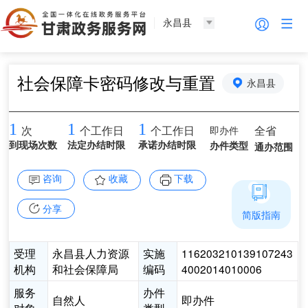
永昌县
社会保障卡密码修改与重置
永昌县
1
1
1
即办件
全省
次
个工作日
个工作日
到现场次数
法定办结时限
承诺办结时限
办件类型
通办范围
咨询
收藏
下载
分享
简版指南
受理
永昌县人力资源
实施
116203210139107243
机构
和社会保障局
编码
4002014010006
服务
办件
自然人
即办件