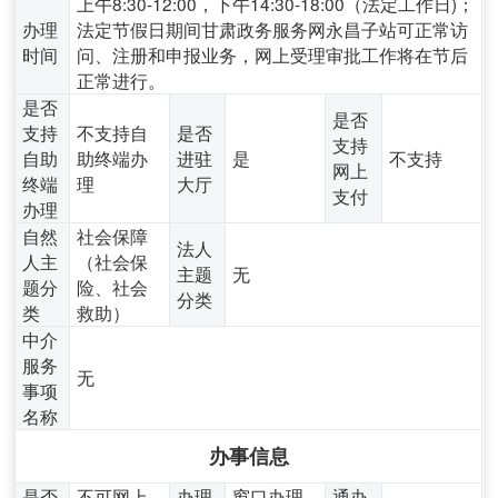
上午8:30-12:00，下午14:30-18:00（法定工作日)；
办理
法定节假日期间甘肃政务服务网永昌子站可正常访
时间
问、注册和申报业务，网上受理审批工作将在节后
正常进行。
是否
是否
支持
不支持自
是否
支持
自助
助终端办
进驻
是
不支持
网上
终端
理
大厅
支付
办理
自然
社会保障
法人
人主
（社会保
主题
无
题分
险、社会
分类
类
救助）
中介
服务
无
事项
名称
办事信息
是否
不可网上
办理
窗口办理,
通办