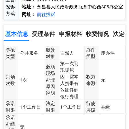
投诉
永昌县人民政府政务服务中心西306办公室
地址：
方式
前往投诉
网址：
基本信息
受理条件
申报材料
收费情况
法定
事项
服务
办件
公共服务
自然人
即办件
类型
对象
类型
第一次到
必须
现场原
现场
到场
因：需本
权力
1次
办理
无
次数
人携带有
来源
原因
效证件到
说明
银行办理
承诺
法定
行使
1个工作日
1个工作日
县级
时限
时限
层级
承诺
办结
无