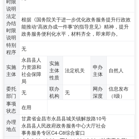
时限
说明
法定
根据《国务院关于进一步优化政务服务提升行政效
办结
能推动“高效办成一件事”的指导意见》精神，提升
时限
政务服务便利化水平，材料齐全，即来即办。
说明
特别
无
程序
永昌县人
实施
实施
力资源和
申办
主体
法定机关
自然人
主体
社会保障
主体
性质
局
委托
联办
网办
信息发布
无
无
部门
机构
深度
（Ⅰ级）
事项
在用
状态
甘肃省金昌市永昌县城关镇解放路10号
办理
永昌县人民政府政务服务中心大厅社会
地点
事务服务专区C4-C8综合窗口