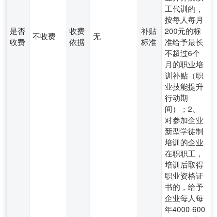
工代训的，
按每人每月
是否
收费
补贴
200元的标
不收费
无
收费
依据
标准
准给予最长
不超过6个
月的职业培
训补贴（职
业技能提升
行动期
间）；2、
对参加企业
新型学徒制
培训的企业
在职职工，
培训后取得
职业资格证
书的，给予
企业每人每
年4000-600