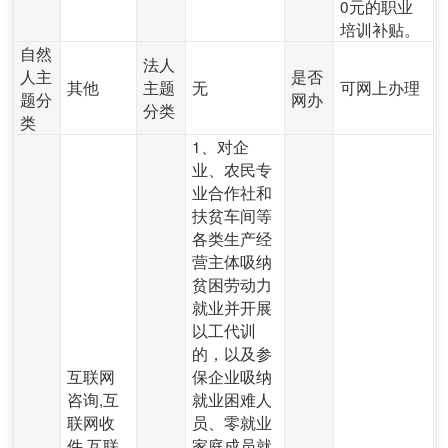
0元的职业
培训补贴。
自然
法人
人主
是否
其他
主题
无
可网上办理
题分
网办
分类
类
1、对企
业、农民专
业合作社和
扶贫车间等
各类生产经
营主体吸纳
贫困劳动力
就业并开展
以工代训
的，以及参
互联网
保企业吸纳
咨询,互
就业困难人
联网收
员、零就业
件,互联
家庭成员就