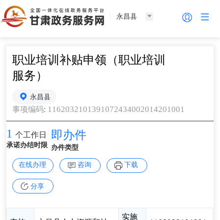
永昌县
职业培训补贴申领（职业培训
服务）
永昌县
:
1162032101391072434002014201001
事项编码
1
即办件
个工作日
承诺办结时限
办件类型
在线办理
咨询
下载
分享
实施