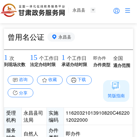
永昌县
曾用名公证
永昌县
1
15
1
即办件
全国
次
个工作日
个工作日
到现场次数
法定办结时限
承诺办结时限
办件类型
通办范围
咨询
收藏
下载
分享
简版指南
受理
永昌县司
实施
11620321013910820C46220
机构
法局
编码
12022000
服务
办件
自然人
即办件