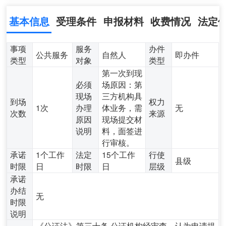
基本信息
受理条件
申报材料
收费情况
法定
事项
服务
办件
公共服务
自然人
即办件
类型
对象
类型
第一次到现
必须
场原因：第
现场
三方机构具
到场
权力
1次
办理
体业务，需
无
次数
来源
原因
现场提交材
说明
料，面签进
行审核。
承诺
1个工作
法定
15个工作
行使
县级
时限
日
时限
日
层级
承诺
办结
无
时限
说明
《公证法》第三十条 公证机构经审查，认为申请提