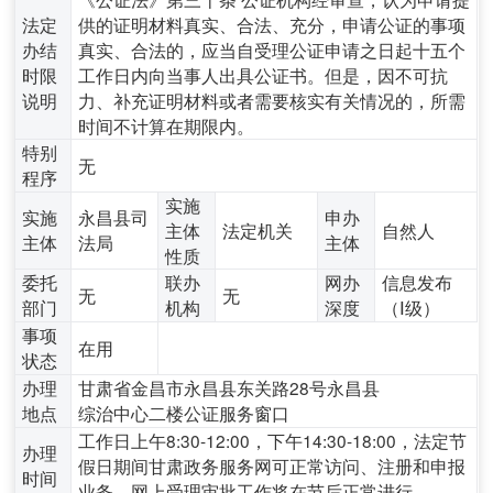
法定
供的证明材料真实、合法、充分，申请公证的事项
办结
真实、合法的，应当自受理公证申请之日起十五个
时限
工作日内向当事人出具公证书。但是，因不可抗
说明
力、补充证明材料或者需要核实有关情况的，所需
时间不计算在期限内。
特别
无
程序
实施
实施
永昌县司
申办
主体
法定机关
自然人
主体
法局
主体
性质
委托
联办
网办
信息发布
无
无
部门
机构
深度
（Ⅰ级）
事项
在用
状态
办理
甘肃省金昌市永昌县东关路28号永昌县
地点
综治中心二楼公证服务窗口
工作日上午8:30-12:00，下午14:30-18:00，法定节
办理
假日期间甘肃政务服务网可正常访问、注册和申报
时间
业务，网上受理审批工作将在节后正常进行。