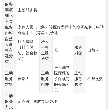
服务
事项
主动服务类
细化
分类
服务
参保人员门（急）诊医疗费用未能联网结算，申请
内容
办理手工（零星）报销。
自然
社会保障
法人
人事
（社会保
事项
服务
项主
无
自然人
险、社会救
主题
对象
题分
助）
分类
类
符合基本
主动
主动
医疗保险
主动
服务
自然人
服务
参保规定
服务
不限次数
对象
条件
的参保人
频率
员
主动
服务
定点医疗机构窗口办理
方式