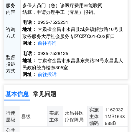
服务
参保人员门（急）诊医疗费用未能联网
内容
结算，申请办理手工（零星）报销。
0935-7525231
电话：
咨询
甘肃省金昌市永昌县城关镇解放路10号县
地址：
方式
政务服务大厅社会服务专区C区C01-C02窗口
前往咨询
网址：
0935-7526125
电话：
监督
甘肃省金昌市永昌县东关路24号永昌县人
地址：
投诉
民政府统办楼东305室
方式
前往投诉
网址：
基本信息
常见问题
实施
1162032
行使
实施
永昌县医
县级
主体
1MB1648
层级
主体
疗保障局
编码
888B
公共