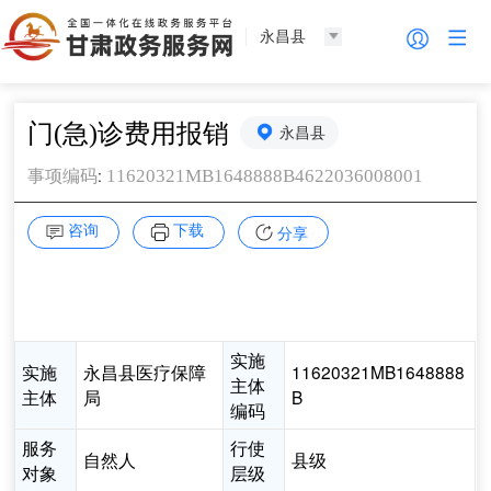
永昌县
门(急)诊费用报销
永昌县
:
11620321MB1648888B4622036008001
事项编码
咨询
下载
分享
实施
实施
永昌县医疗保障
11620321MB1648888
主体
主体
局
B
编码
服务
行使
自然人
县级
对象
层级