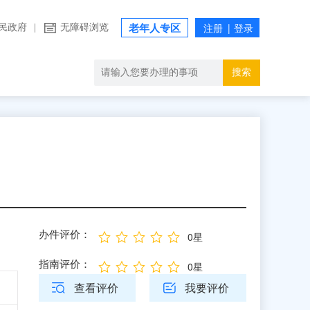
民政府
|
无障碍浏览
老年人专区
搜索
办件评价：
0星
指南评价：
0星
查看评价
我要评价