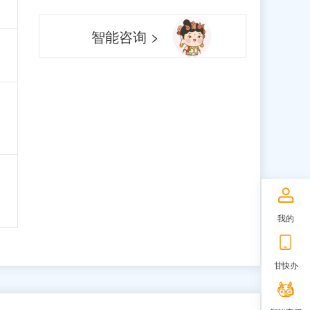
智能咨询 >
我的
甘快办