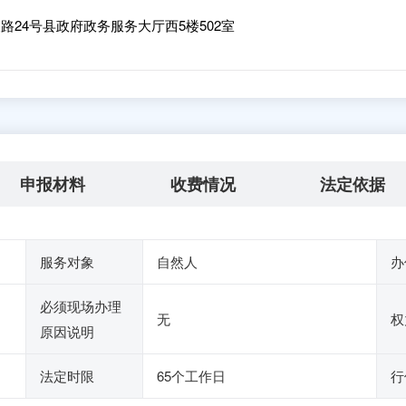
24号县政府政务服务大厅西5楼502室
申报材料
收费情况
法定依据
服务对象
自然人
办
必须现场办理
无
权
原因说明
法定时限
65个工作日
行