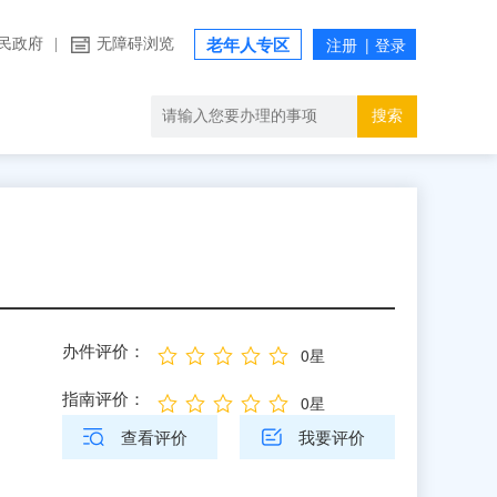
民政府
|
无障碍浏览
老年人专区
搜索
办件评价：
0星
指南评价：
0星
查看评价
我要评价