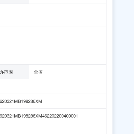
办范围
全省
1620321MB198286XM
620321MB198286XM462202200400001