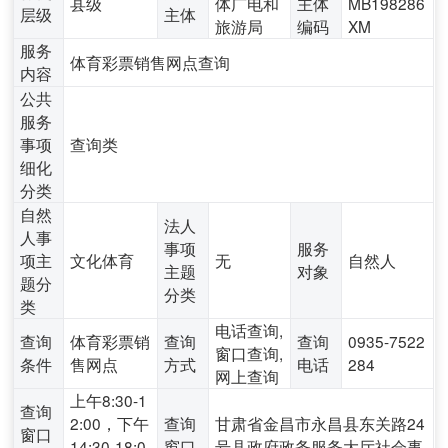
县级
体广电和
主体
MB198286
层级
主体
旅游局
编码
XM
服务
体育彩票销售网点查询
内容
公共
服务
事项
查询类
细化
分类
自然
法人
人事
事项
服务
项主
文化体育
无
自然人
主题
对象
题分
分类
类
电话查询,
查询
体育彩票销
查询
查询
0935-7522
窗口查询,
条件
售网点
方式
电话
284
网上查询
上午8:30-1
查询
2:00，下午
查询
甘肃省金昌市永昌县东关路24
窗口
14:30-18:0
窗口
号县政府政务服务大厅社会事