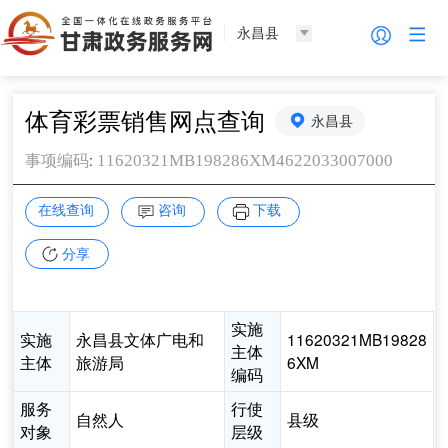
永昌县
体育彩票销售网点查询
永昌县
:
11620321MB198286XM4622033007000
事项编码
在线查询
咨询
下载
分享
实施
实施
永昌县文体广电和
11620321MB19828
主体
主体
旅游局
6XM
编码
服务
行使
自然人
县级
对象
层级