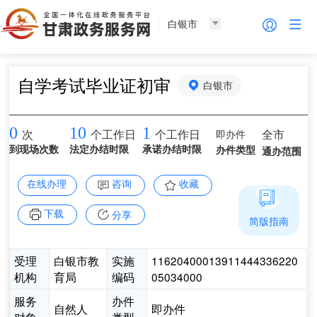
白银市
自学考试毕业证初审
白银市
0
10
1
即办件
全市
次
个工作日
个工作日
到现场次数
法定办结时限
承诺办结时限
办件类型
通办范围
在线办理
咨询
收藏
下载
分享
简版指南
受理
白银市教
实施
11620400013911444336220
机构
育局
编码
05034000
服务
办件
自然人
即办件