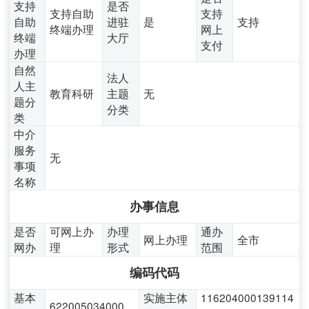
支持
是否
支持自助
支持
自助
进驻
是
支持
终端办理
网上
终端
大厅
支付
办理
自然
法人
人主
教育科研
主题
无
题分
分类
类
中介
服务
无
事项
名称
办事信息
是否
可网上办
办理
通办
网上办理
全市
网办
理
形式
范围
编码代码
基本
实施主体
116204000139114
622005034000