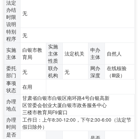
法定
办结
无
时限
说明
特别
无
程序
实施
实施
白银市教
申办
主体
法定机关
自然人
主体
育局
主体
性质
委托
联办
网办
在线核验
无
无
部门
机构
深度
（Ⅲ级）
事项
在用
状态
甘肃省白银市白银区南环路4号白银高新
办理
区管委会创业大厦白银市政务服务中心
地点
三楼市教育局F9窗口
办理
工作日：上午8:30-12:00，下午2:30-6:00（法定节
时间
假日除外）
是否
是否