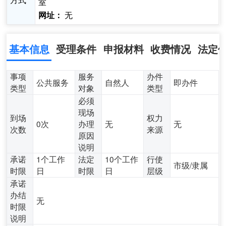
室
无
网址：
基本信息
受理条件
申报材料
收费情况
法定
事项
服务
办件
公共服务
自然人
即办件
类型
对象
类型
必须
现场
到场
权力
0次
办理
无
无
次数
来源
原因
说明
承诺
1个工作
法定
10个工作
行使
市级/隶属
时限
日
时限
日
层级
承诺
办结
无
时限
说明