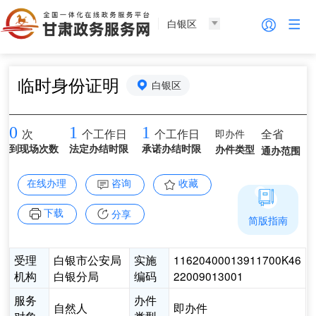
白银区
临时身份证明
白银区
0
1
1
即办件
全省
次
个工作日
个工作日
到现场次数
法定办结时限
承诺办结时限
办件类型
通办范围
在线办理
咨询
收藏
下载
分享
简版指南
受理
白银市公安局
实施
11620400013911700K46
机构
白银分局
编码
22009013001
服务
办件
自然人
即办件