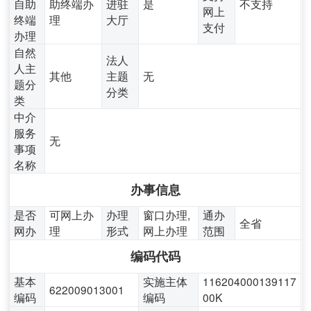
自助
助终端办
进驻
是
不支持
网上
终端
理
大厅
支付
办理
自然
法人
人主
其他
主题
无
题分
分类
类
中介
服务
无
事项
名称
办事信息
是否
可网上办
办理
窗口办理,
通办
全省
网办
理
形式
网上办理
范围
编码代码
基本
实施主体
116204000139117
622009013001
编码
编码
00K