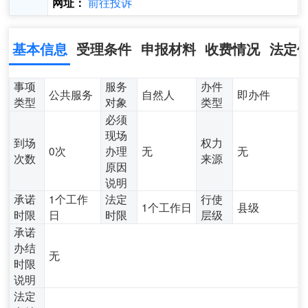
前往投诉
网址：
基本信息
受理条件
申报材料
收费情况
法定
事项
服务
办件
公共服务
自然人
即办件
类型
对象
类型
必须
现场
到场
权力
0次
办理
无
无
次数
来源
原因
说明
承诺
1个工作
法定
行使
1个工作日
县级
时限
日
时限
层级
承诺
办结
无
时限
说明
法定