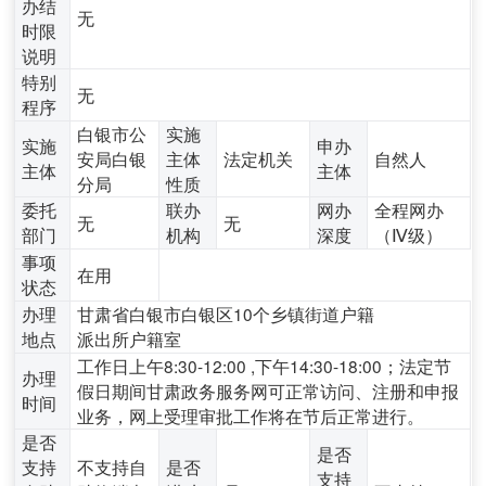
办结
无
时限
说明
特别
无
程序
白银市公
实施
实施
申办
安局白银
主体
法定机关
自然人
主体
主体
分局
性质
委托
联办
网办
全程网办
无
无
部门
机构
深度
（Ⅳ级）
事项
在用
状态
办理
甘肃省白银市白银区10个乡镇街道户籍
地点
派出所户籍室
工作日上午8:30-12:00 ,下午14:30-18:00；法定节
办理
假日期间甘肃政务服务网可正常访问、注册和申报
时间
业务，网上受理审批工作将在节后正常进行。
是否
是否
支持
不支持自
是否
支持