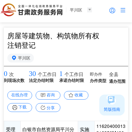
平川区
房屋等建筑物、构筑物所有权
注销登记
平川区
0
30
1
即办件
全县
次
个工作日
个工作日
到现场次数
法定办结时限
承诺办结时限
办件类型
通办范围
在线办理
咨询
收藏
下载
分享
简版指南
11620400013
受理
白银市自然资源局平川分
实施