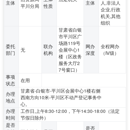
主体
主体
人,非法人
平川分局
性质
企业,行政
机关,其他
组织
甘肃省白银
市平川区广
场路119号
委托
联办
网办
全程网办
无
会展中心1
部门
机构
深度
（Ⅳ级）
楼（区政务
服务大厅2
7号窗口）
事项
在用
状态
甘肃省-白银市-平川区会展中心1楼右侧
办理
西南方向10米-平川区不动产登记事务中
地点
心。
办理
工作日,上午8:30-12:00，下午14:30-18:00（法定
时间
节假日除外）
是否
是否