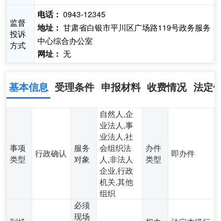
0943-12345
电话：
监督
甘肃省白银市平川区广场路119号政务服务
地址：
投诉
中心综合办公室
方式
无
网址：
基本信息
受理条件
申报材料
收费情况
法定
自然人,企
业法人,事
业法人,社
事项
服务
会组织法
办件
行政确认
即办件
类型
对象
人,非法人
类型
企业,行政
机关,其他
组织
必须
现场