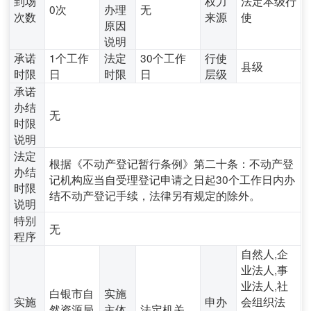
到场
权力
法定本级行
0次
办理
无
次数
来源
使
原因
说明
承诺
1个工作
法定
30个工作
行使
县级
时限
日
时限
日
层级
承诺
办结
无
时限
说明
法定
根据《不动产登记暂行条例》第二十条：不动产登
办结
记机构应当自受理登记申请之日起30个工作日内办
时限
结不动产登记手续，法律另有规定的除外。
说明
特别
无
程序
自然人,企
业法人,事
业法人,社
白银市自
实施
实施
申办
会组织法
然资源局
主体
法定机关