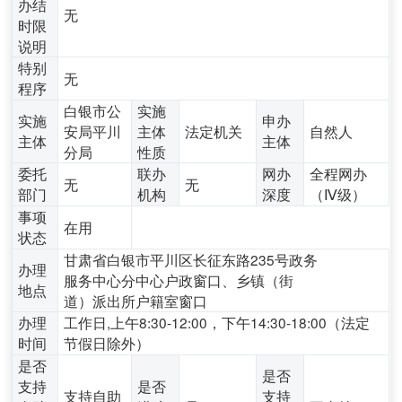
办结
无
时限
说明
特别
无
程序
白银市公
实施
实施
申办
安局平川
主体
法定机关
自然人
主体
主体
分局
性质
委托
联办
网办
全程网办
无
无
部门
机构
深度
（Ⅳ级）
事项
在用
状态
甘肃省白银市平川区长征东路235号政务
办理
服务中心分中心户政窗口、乡镇（街
地点
道）派出所户籍室窗口
办理
工作日,上午8:30-12:00，下午14:30-18:00（法定
时间
节假日除外）
是否
是否
支持
是否
支持自助
支持