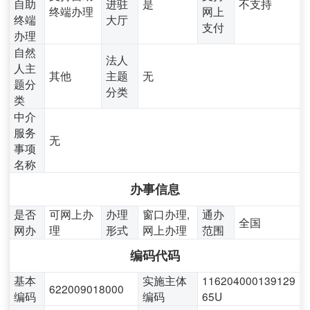
自助
进驻
是
不支持
终端办理
网上
终端
大厅
支付
办理
自然
法人
人主
其他
主题
无
题分
分类
类
中介
服务
无
事项
名称
办事信息
是否
可网上办
办理
窗口办理,
通办
全国
网办
理
形式
网上办理
范围
编码代码
基本
实施主体
116204000139129
622009018000
编码
编码
65U