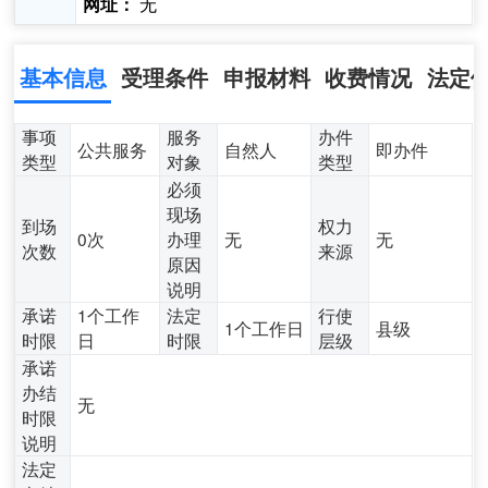
无
网址：
基本信息
受理条件
申报材料
收费情况
法定
事项
服务
办件
公共服务
自然人
即办件
类型
对象
类型
必须
现场
到场
权力
0次
办理
无
无
次数
来源
原因
说明
承诺
1个工作
法定
行使
1个工作日
县级
时限
日
时限
层级
承诺
办结
无
时限
说明
法定