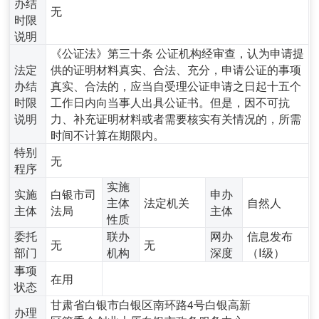
办结
无
时限
说明
《公证法》第三十条 公证机构经审查，认为申请提
法定
供的证明材料真实、合法、充分，申请公证的事项
办结
真实、合法的，应当自受理公证申请之日起十五个
时限
工作日内向当事人出具公证书。但是，因不可抗
说明
力、补充证明材料或者需要核实有关情况的，所需
时间不计算在期限内。
特别
无
程序
实施
实施
白银市司
申办
主体
法定机关
自然人
主体
法局
主体
性质
委托
联办
网办
信息发布
无
无
部门
机构
深度
（Ⅰ级）
事项
在用
状态
甘肃省白银市白银区南环路4号白银高新
办理