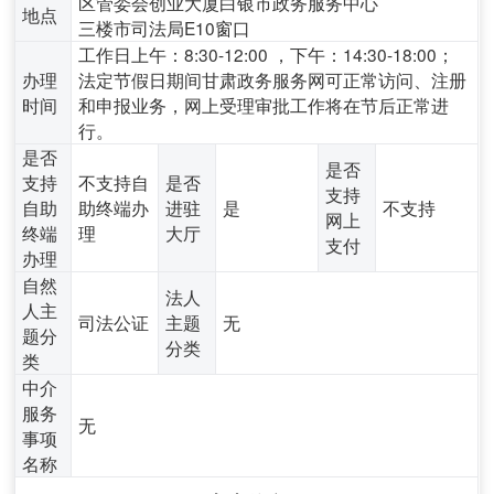
区管委会创业大厦白银市政务服务中心
地点
三楼市司法局E10窗口
工作日上午：8:30-12:00 ，下午：14:30-18:00；
办理
法定节假日期间甘肃政务服务网可正常访问、注册
时间
和申报业务，网上受理审批工作将在节后正常进
行。
是否
是否
支持
不支持自
是否
支持
自助
助终端办
进驻
是
不支持
网上
终端
理
大厅
支付
办理
自然
法人
人主
司法公证
主题
无
题分
分类
类
中介
服务
无
事项
名称