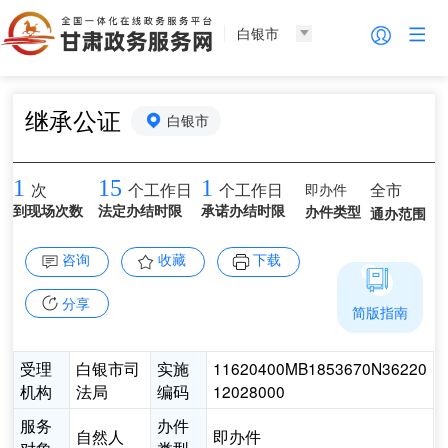
白银市
继承公证
白银市
1
15
1
即办件
全市
次
个工作日
个工作日
到现场次数
法定办结时限
承诺办结时限
办件类型
通办范围
咨询
收藏
下载
分享
简版指南
受理
白银市司
实施
11620400MB1853670N36220
机构
法局
编码
12028000
服务
办件
自然人
即办件