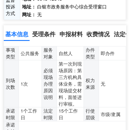
投诉
白银市政务服务中心综合受理窗口
地址：
方式
无
网址：
基本信息
受理条件
申报材料
收费情况
法定
事项
服务
办件
公共服务
自然人
即办件
类型
对象
类型
第一次到现
必须
场原因：第
现场
三方机构具
到场
权力
1次
办理
体业务，需
无
次数
来源
原因
现场提交材
说明
料，面签进
行审核。
承诺
1个工作
法定
15个工作
行使
市级/隶属
时限
日
时限
日
层级
承诺